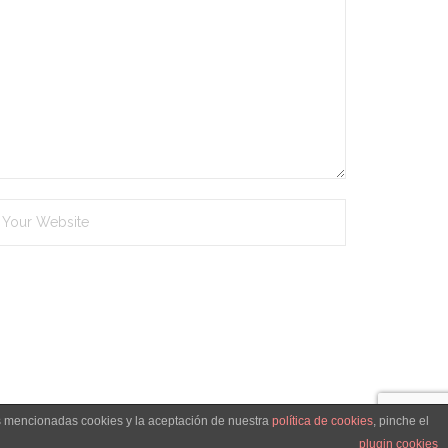
as mencionadas cookies y la aceptación de nuestra
política de cookies
, pinche el
ica de cookies
Condiciones Generales de Venta
Contacto
plugin cookies