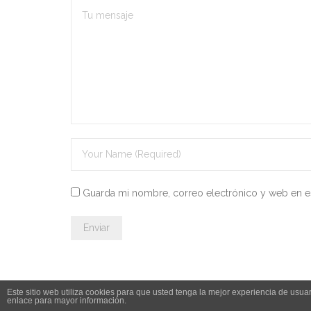
Guarda mi nombre, correo electrónico y web en e
Este sitio web utiliza cookies para que usted tenga la mejor experiencia de us
enlace para mayor información.
© 2026 Leyesdeoposiciones.es - info@leyesdeoposiciones.es