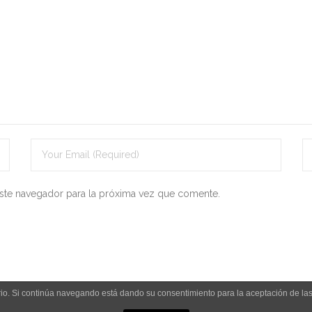
ste navegador para la próxima vez que comente.
uario. Si continúa navegando está dando su consentimiento para la aceptación de l
Aviso legal y política de privacidad
Polít