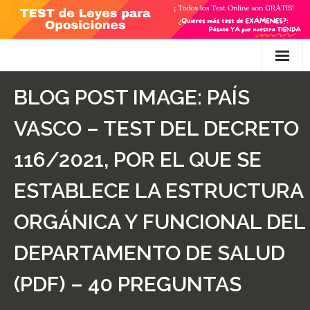
Skip
to
content
Inicio
BLOG POST IMAGE:
PAÍS
TEST Gratis
VASCO – TEST DEL DECRETO
Preguntas
116/2021, POR EL QUE SE
- Diferencia entre propuesta y proposición de ley
ESTABLECE LA ESTRUCTURA
- Qué es la competencia administrativa
ORGÁNICA Y FUNCIONAL DEL
- ¿Es PRECEPTIVO el Recurso de Alzada? ¿Y
DEPARTAMENTO DE SALUD
POTESTATIVO, FACULTATIVO?
(PDF) – 40 PREGUNTAS
- Diferencia entre Personalidad Jurídica PLENA y