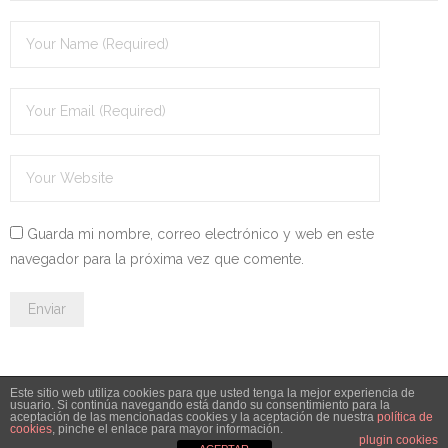
- - OPOSICIÓN Celador SAS – 2025
- - OPOSICIÓN Auxiliar Administrativo de la Junta de
Andalucía - 2024
- - OPOSICIÓN Administrativo de la Junta de Andalucía –
2024
- Aragón
Guarda mi nombre, correo electrónico y web en este
navegador para la próxima vez que comente.
- - TEST de Auxiliar Administrativo DGA Aragón 2026
- - TEST de Administrativo DGA Aragón 2026
- - OPOSICIÓN Auxiliar Administrativo Universidad
Zaragoza Unizar - 2025
Este sitio web utiliza cookies para que usted tenga la mejor experiencia de
usuario. Si continúa navegando está dando su consentimiento para la
aceptación de las mencionadas cookies y la aceptación de nuestra
política de
© 2026 Leyesdeoposiciones.es - info@leyesdeoposiciones.es
- Castilla-La Mancha
cookies
, pinche el enlace para mayor información.
plugin cookies