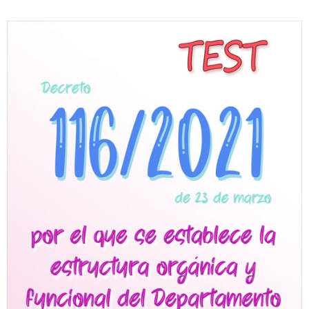
Personalidad Jurídica PROPIA
- La Administración Pública en La Constitución
- Qué se entiende por CONSOLIDACIÓN y por
ESTABILIZACIÓN de Empleo
TIENDA Test PDF
CONVOCATORIAS
- TEST de Auxilio Judicial 2026
- OPOSICIÓN Auxilio Judicial, turno libre – 2025
- OPOSICIÓN Tramitación procesal y Administrativa –
2025
- OPOSICIÓN Gestión Procesal, turno libre – 2025