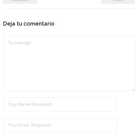
Personalidad Jurídica PROPIA
- La Administración Pública en La Constitución
Deja tu comentario
- Qué se entiende por CONSOLIDACIÓN y por
ESTABILIZACIÓN de Empleo
TIENDA Test PDF
CONVOCATORIAS
- TEST de Auxilio Judicial 2026
- OPOSICIÓN Auxilio Judicial, turno libre – 2025
- OPOSICIÓN Tramitación procesal y Administrativa –
2025
- OPOSICIÓN Gestión Procesal, turno libre – 2025