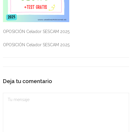
Personalidad Jurídica PROPIA
- La Administración Pública en La Constitución
- Qué se entiende por CONSOLIDACIÓN y por
OPOSICIÓN Celador SESCAM 2025
ESTABILIZACIÓN de Empleo
OPOSICIÓN Celador SESCAM 2025
TIENDA Test PDF
CONVOCATORIAS
- TEST de Auxilio Judicial 2026
Deja tu comentario
- OPOSICIÓN Auxilio Judicial, turno libre – 2025
- OPOSICIÓN Tramitación procesal y Administrativa –
2025
- OPOSICIÓN Gestión Procesal, turno libre – 2025