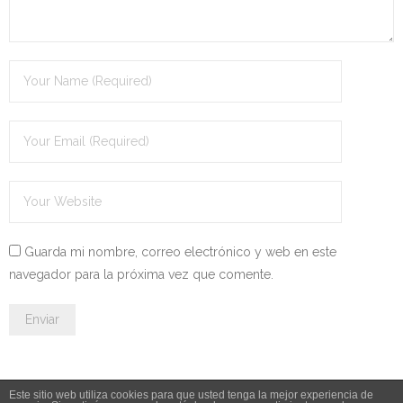
- OPOSICIÓN Auxiliar Administrativo del Estado - 2024
- OPOSICIÓN Administrativo del Estado - 2024
- Seguridad Social
- - OPOSICIÓN Gestión Seguridad Social – 2025
- - OPOSICIÓN Administrativo Seguridad Social – 2025
- - OPOSICIÓN Administrativo Seguridad Social - 2024
Guarda mi nombre, correo electrónico y web en este
- Andalucía
navegador para la próxima vez que comente.
- - TEST de Auxiliar Administrativo SAS 2026
- - OPOSICIÓN Administrativo SAS – 2025
- - OPOSICIÓN Auxiliar Administrativo SAS – 2025
Este sitio web utiliza cookies para que usted tenga la mejor experiencia de