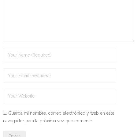
- OPOSICIÓN Auxiliar Administrativo del Estado - 2024
- OPOSICIÓN Administrativo del Estado - 2024
- Seguridad Social
- - OPOSICIÓN Gestión Seguridad Social – 2025
- - OPOSICIÓN Administrativo Seguridad Social – 2025
- - OPOSICIÓN Administrativo Seguridad Social - 2024
- Andalucía
- - TEST de Auxiliar Administrativo SAS 2026
Guarda mi nombre, correo electrónico y web en este
- - OPOSICIÓN Administrativo SAS – 2025
navegador para la próxima vez que comente.
- - OPOSICIÓN Auxiliar Administrativo SAS – 2025