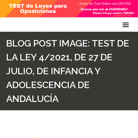
Skip
to
content
Inicio
BLOG POST IMAGE:
TEST DE
TEST Gratis
LA LEY 4/2021, DE 27 DE
Preguntas
JULIO, DE INFANCIA Y
- Diferencia entre propuesta y proposición de ley
ADOLESCENCIA DE
- Qué es la competencia administrativa
ANDALUCÍA
- ¿Es PRECEPTIVO el Recurso de Alzada? ¿Y
POTESTATIVO, FACULTATIVO?
- Diferencia entre Personalidad Jurídica PLENA y