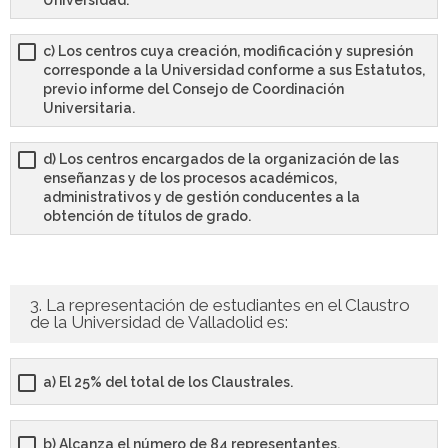
Universidad.
- - TEST de Administrativo Comunidad de Madrid 2026
- Comun. Valenciana
c) Los centros cuya creación, modificación y supresión
corresponde a la Universidad conforme a sus Estatutos,
previo informe del Consejo de Coordinación
- - TEST de Auxiliar Administrativo Generalitat Valenciana
Universitaria.
2026
d) Los centros encargados de la organización de las
- - TEST de Administrativo Generalitat Valenciana 2026
enseñanzas y de los procesos académicos,
administrativos y de gestión conducentes a la
- - Oposición ADMINISTRATIVO de la GENERALITAT
obtención de títulos de grado.
VALENCIANA – Turno Libre 2025
Tu Carrito
3. La representación de estudiantes en el Claustro
de la Universidad de Valladolid es:
FAQS – Preguntas Frecuentes
0 productos
0,00 €
a) El 25% del total de los Claustrales.
b) Alcanza el número de 84 representantes.