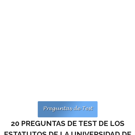
Personalidad Jurídica PROPIA
- La Administración Pública en La Constitución
- Qué se entiende por CONSOLIDACIÓN y por
ESTABILIZACIÓN de Empleo
TIENDA Test PDF
CONVOCATORIAS
- TEST de Auxilio Judicial 2026
- OPOSICIÓN Auxilio Judicial, turno libre – 2025
- OPOSICIÓN Tramitación procesal y Administrativa –
2025
20 PREGUNTAS DE TEST DE LOS
- OPOSICIÓN Gestión Procesal, turno libre – 2025
ESTATUTOS DE LA UNIVERSIDAD DE