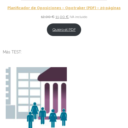
Planificador de Oposiciones – Opotraker (PDF) – 20 páginas
El
El
12,00
€
11,00
€
IVA incluido
precio
precio
original
actual
Quiero el PDF
era:
es:
12,00 €.
11,00 €.
Más TEST: