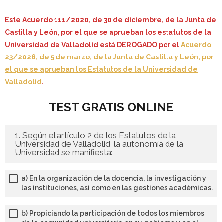
- - OPOSICIÓN Celador SAS – 2025
Este Acuerdo 111/2020, de 30 de diciembre, de la Junta de
Castilla y León, por el que se aprueban los estatutos de la
- - OPOSICIÓN Auxiliar Administrativo de la Junta de
Universidad de Valladolid está DEROGADO por el
Acuerdo
Andalucía - 2024
23/2026, de 5 de marzo, de la Junta de Castilla y León, por
el que se aprueban los Estatutos de la Universidad de
- - OPOSICIÓN Administrativo de la Junta de Andalucía –
Valladolid
.
2024
TEST GRATIS ONLINE
- Aragón
- - TEST de Auxiliar Administrativo DGA Aragón 2026
1. Según el artículo 2 de los Estatutos de la
Universidad de Valladolid, la autonomía de la
Universidad se manifiesta:
- - TEST de Administrativo DGA Aragón 2026
a) En la organización de la docencia, la investigación y
- - OPOSICIÓN Auxiliar Administrativo Universidad
las instituciones, así como en las gestiones académicas.
Zaragoza Unizar - 2025
b) Propiciando la participación de todos los miembros
- Castilla-La Mancha