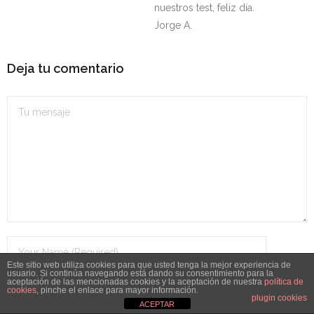
nuestros test, feliz día.
Jorge A.
Deja tu comentario
Este sitio web utiliza cookies para que usted tenga la mejor experiencia de
usuario. Si continúa navegando está dando su consentimiento para la
aceptación de las mencionadas cookies y la aceptación de nuestra
política de
cookies
, pinche el enlace para mayor información.
plugin cookies
ACEPTAR