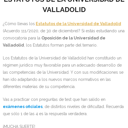
- OPOSICIÓN Auxiliar Administrativo del Estado - 2024
VALLADOLID
- OPOSICIÓN Administrativo del Estado - 2024
¿Cómo llevas los
Estatutos de la Universidad de Valladolid
(Acuerdo 111/2020, de 30 de diciembre)? Si estás estudiando una
- Seguridad Social
convocatoria para la
Oposición de la Universidad de
Valladolid
, los Estatutos forman parte del temario.
- - OPOSICIÓN Gestión Seguridad Social – 2025
Los Estatutos de la Universidad de Valladolid han constituido un
- - OPOSICIÓN Administrativo Seguridad Social – 2025
régimen jurídico muy favorable para un adecuado desarrollo de
las competencias de la Universidad. Y con sus modificaciones se
- - OPOSICIÓN Administrativo Seguridad Social - 2024
han ido adaptando a los nuevos marcos normativos en las
- Andalucía
diferentes materias de su competencia.
- - TEST de Auxiliar Administrativo SAS 2026
Vas a practicar con preguntas de test que han salido en
exámenes oficiales
, de distintos niveles de dificultad. Recuerda
- - OPOSICIÓN Administrativo SAS – 2025
que sólo 1 de las 4 es la respuesta verdadera.
- - OPOSICIÓN Auxiliar Administrativo SAS – 2025
¡MUCHA SUERTE!