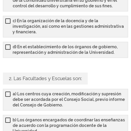
de la comunidad universitaria en su gobierno y en el
control del desarrollo y cumplimiento de sus fines.
- - OPOSICIÓN Auxiliar Administrativo SESCAM – Libre –
2025
c) En la organización de la docencia y de la
investigación, así como en las gestiones administrativa
- - OPOSICIÓN Auxiliar de Enfermería TCAE SESCAM,
y financiera.
Castilla-La Mancha – Libre – 2025
d) En el establecimiento de los órganos de gobierno,
- - OPOSICIÓN Celador SESCAM – Libre – 2025
representación y administración de la Universidad.
- - OPOSICIÓN Enfermero SESCAM – Libre – 2025
- - OPOSICIÓN Cuerpo Auxiliar Administración General
2. Las Facultades y Escuelas son:
Castilla La – Mancha, turno libre – 2025
a) Los centros cuya creación, modificación y supresión
- Comun. Madrid
debe ser acordada por el Consejo Social, previo informe
del Consejo de Gobierno.
- - TEST de Auxiliar Administrativo Comunidad de
Madrid 2026
b) Los órganos encargados de coordinar las enseñanzas
de acuerdo con la programación docente de la