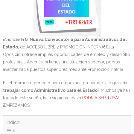
- OPOSICIÓN Auxiliar Administrativo del Estado - 2024
- OPOSICIÓN Administrativo del Estado - 2024
- Seguridad Social
¡Anunciada la
Nueva Convocatoria para Administrativos del
Estado
, de ACCESO LIBRE y PROMOCIÓN INTERNA! Esta
- - OPOSICIÓN Gestión Seguridad Social – 2025
Oposición ofrece amplias oportunidades de empleo y desarrollo
profesional. Además, si tienes una titulación superior, podrás
- - OPOSICIÓN Administrativo Seguridad Social – 2025
avanzar hacia puestos superiores mediante Promoción Interna.
- - OPOSICIÓN Administrativo Seguridad Social - 2024
Es el momento perfecto para empezar a prepararte. ¿Te gustaría
- Andalucía
trabajar como Administrativo para el Estado
? Muchos ya han
logrado este sueño, ¡y la siguiente plaza
PODRÍA SER TUYA
!
- - TEST de Auxiliar Administrativo SAS 2026
¡EMPEZAMOS!
- - OPOSICIÓN Administrativo SAS – 2025
Indice:
- - OPOSICIÓN Auxiliar Administrativo SAS – 2025