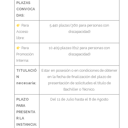
- - TEST de Administrativo Comunidad de Madrid 2026
PLAZAS
CONVOCA
- Comun. Valenciana
DAS:
​ Para
5.440 plazas (360 para personas con
- - TEST de Auxiliar Administrativo Generalitat Valenciana
Acceso
discapacidad)
2026
libre:
- - TEST de Administrativo Generalitat Valenciana 2026
​ Para
10.409 plazas (612 para personas con
Promoción
discapacidad)
Interna:
- - Oposición ADMINISTRATIVO de la GENERALITAT
VALENCIANA – Turno Libre 2025
TITULACIÓ
Estar en posesión o en condiciones de obtener
N
en la fecha de finalización del plazo de
Tu Carrito
necesaria:
presentación de solicitudes el título de
Bachiller o Técnico.
FAQS – Preguntas Frecuentes
PLAZO
Del 11 de Julio hasta el 8 de Agosto
PARA
0 productos
0,00 €
PRESENTA
R LA
INSTANCIA: