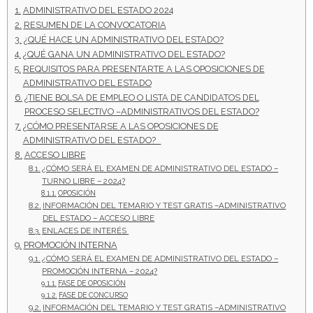
ADMINISTRATIVO DEL ESTADO 2024
RESUMEN DE LA CONVOCATORIA
- - OPOSICIÓN Celador SAS – 2025
¿QUÉ HACE UN ADMINISTRATIVO DEL ESTADO?
¿QUÉ GANA UN ADMINISTRATIVO DEL ESTADO?
- - OPOSICIÓN Auxiliar Administrativo de la Junta de
REQUISITOS PARA PRESENTARTE A LAS OPOSICIONES DE
Andalucía - 2024
ADMINISTRATIVO DEL ESTADO
¿TIENE BOLSA DE EMPLEO O LISTA DE CANDIDATOS DEL
- - OPOSICIÓN Administrativo de la Junta de Andalucía –
PROCESO SELECTIVO –ADMINISTRATIVOS DEL ESTADO?
2024
¿CÓMO PRESENTARSE A LAS OPOSICIONES DE
ADMINISTRATIVO DEL ESTADO?
ACCESO LIBRE
- Aragón
¿CÓMO SERÁ EL EXAMEN DE ADMINISTRATIVO DEL ESTADO –
TURNO LIBRE – 2024?
- - TEST de Auxiliar Administrativo DGA Aragón 2026
OPOSICIÓN
INFORMACIÓN DEL TEMARIO Y TEST GRATIS –ADMINISTRATIVO
DEL ESTADO – ACCESO LIBRE
- - TEST de Administrativo DGA Aragón 2026
ENLACES DE INTERÉS
PROMOCIÓN INTERNA
- - OPOSICIÓN Auxiliar Administrativo Universidad
¿CÓMO SERÁ EL EXAMEN DE ADMINISTRATIVO DEL ESTADO –
Zaragoza Unizar - 2025
PROMOCIÓN INTERNA – 2024?
FASE DE OPOSICIÓN
FASE DE CONCURSO
- Castilla-La Mancha
INFORMACIÓN DEL TEMARIO Y TEST GRATIS –ADMINISTRATIVO