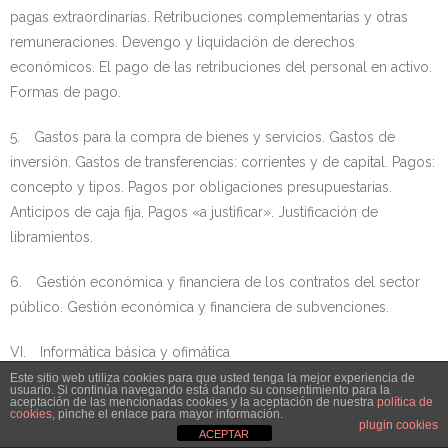
pagas extraordinarias. Retribuciones complementarias y otras
remuneraciones. Devengo y liquidación de derechos
económicos. El pago de las retribuciones del personal en activo.
Formas de pago.
5. Gastos para la compra de bienes y servicios. Gastos de
inversión. Gastos de transferencias: corrientes y de capital. Pagos:
concepto y tipos. Pagos por obligaciones presupuestarias.
Anticipos de caja fija. Pagos «a justificar». Justificación de
libramientos.
6. Gestión económica y financiera de los contratos del sector
público. Gestión económica y financiera de subvenciones.
VI. Informática básica y ofimática
Este sitio web utiliza cookies para que usted tenga la mejor experiencia de
usuario. Si continúa navegando está dando su consentimiento para la
1. Informática básica: conceptos fundamentales sobre el
aceptación de las mencionadas cookies y la aceptación de nuestra
política de
cookies
, pinche el enlace para mayor información.
hardware y el software. Sistemas de almacenamiento de datos.
plugin cookies
ACEPTAR
Sistemas operativos. Nociones básicas de seguridad informática.