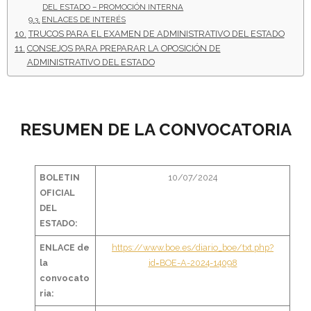
DEL ESTADO – PROMOCIÓN INTERNA
ENLACES DE INTERÉS
- - OPOSICIÓN Auxiliar Administrativo SESCAM – Libre –
TRUCOS PARA EL EXAMEN DE ADMINISTRATIVO DEL ESTADO
2025
CONSEJOS PARA PREPARAR LA OPOSICIÓN DE
ADMINISTRATIVO DEL ESTADO
- - OPOSICIÓN Auxiliar de Enfermería TCAE SESCAM,
Castilla-La Mancha – Libre – 2025
- - OPOSICIÓN Celador SESCAM – Libre – 2025
RESUMEN DE LA CONVOCATORIA
- - OPOSICIÓN Enfermero SESCAM – Libre – 2025
BOLETIN
10/07/2024
- - OPOSICIÓN Cuerpo Auxiliar Administración General
OFICIAL
Castilla La – Mancha, turno libre – 2025
DEL
ESTADO:
- Comun. Madrid
ENLACE de
https://www.boe.es/diario_boe/txt.php?
la
id=BOE-A-2024-14098
- - TEST de Auxiliar Administrativo Comunidad de
convocato
Madrid 2026
ria: