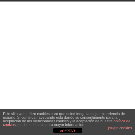
Personalidad Jurídica PROPIA
- La Administración Pública en La Constitución
- Qué se entiende por CONSOLIDACIÓN y por
ESTABILIZACIÓN de Empleo
TIENDA Test PDF
CONVOCATORIAS
- TEST de Auxilio Judicial 2026
- OPOSICIÓN Auxilio Judicial, turno libre – 2025
- OPOSICIÓN Tramitación procesal y Administrativa –
Este sitio web utiliza cookies para que usted tenga la mejor experiencia de
2025
usuario. Si continúa navegando está dando su consentimiento para la
aceptación de las mencionadas cookies y la aceptación de nuestra
política de
cookies
, pinche el enlace para mayor información.
- OPOSICIÓN Gestión Procesal, turno libre – 2025
plugin cookies
ACEPTAR