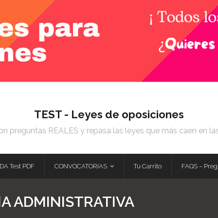
TEST - Leyes de oposiciones
on preguntas REALES y repasa las leyes que más caen en la
DA Test PDF
CONVOCATORIAS
Tu Carrito
FAQS – Preg
A ADMINISTRATIVA