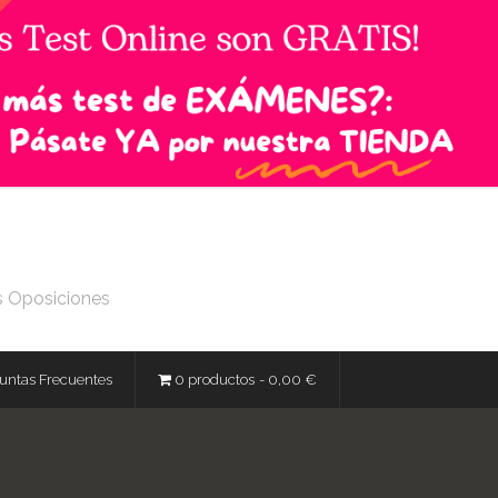
s Oposiciones
untas Frecuentes
0 productos
0,00 €