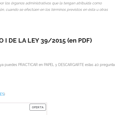
por los órganos administrativos que la tengan atribuida como
ón, cuando se efectúen en los términos previstos en ésta u otras
I DE LA LEY 39/2015 (en PDF)
015 ya puedes PRACTICAR en PAPEL y DESCARGARTE estas 40 pregunta
ES
)
PRODUCTO
OFERTA
EN