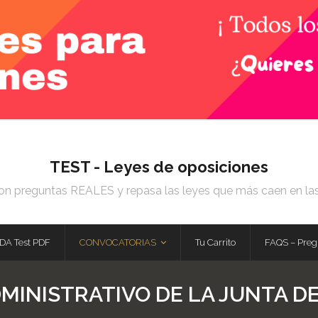
TEST - Leyes de oposiciones
on preguntas REALES y repasa las leyes que más caen en la
DA Test PDF
CONVOCATORIAS
Tu Carrito
FAQS – Preg
DMINISTRATIVO DE LA JUNTA D