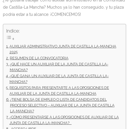
¿Te gustaría trabajar como auxiliar administrativo en la Comunidad
de Castilla-La Mancha? Muchos ya lo han conseguido, y tu plaza
- - OPOSICIÓN Celador SAS – 2025
podría estar a tu alcance. ¡COMENCEMOS!
- - OPOSICIÓN Auxiliar Administrativo de la Junta de
Indice:
Andalucía - 2024
- - OPOSICIÓN Administrativo de la Junta de Andalucía –
AUXILIAR ADMINISTRATIVO JUNTA DE CASTILLA LA-MANCHA
2024
2025
RESUMEN DE LA CONVOCATORIA
¿QUÉ HACE UN AUXILIAR DE LA JUNTA DE CASTILLA LA-
- Aragón
MANCHA?
¿QUÉ GANA UN AUXILIAR DE LA JUNTA DE CASTILLA LA-
- - TEST de Auxiliar Administrativo DGA Aragón 2026
MANCHA?
REQUISITOS PARA PRESENTARTE A LAS OPOSICIONES DE
- - TEST de Administrativo DGA Aragón 2026
AUXILIAR DE LA JUNTA DE CASTILLA LA-MANCHA
¿TIENE BOLSA DE EMPLEO O LISTA DE CANDIDATOS DEL
- - OPOSICIÓN Auxiliar Administrativo Universidad
PROCESO SELECTIVO – AUXILIAR DE LA JUNTA DE CASTILLA
LA-MANCHA?
Zaragoza Unizar - 2025
¿CÓMO PRESENTARSE A LAS OPOSICIONES DE AUXILIAR DE LA
JUNTA DE CASTILLA LA-MANCHA?
- Castilla-La Mancha
ACCESO LIBRE