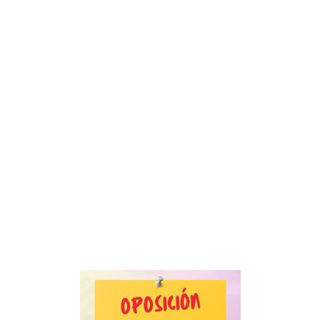
Personalidad Jurídica PROPIA
- La Administración Pública en La Constitución
- Qué se entiende por CONSOLIDACIÓN y por
ESTABILIZACIÓN de Empleo
TIENDA Test PDF
CONVOCATORIAS
- TEST de Auxilio Judicial 2026
- OPOSICIÓN Auxilio Judicial, turno libre – 2025
- OPOSICIÓN Tramitación procesal y Administrativa –
2025
- OPOSICIÓN Gestión Procesal, turno libre – 2025