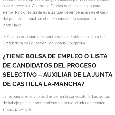
para el acceso al Cuerpos o Escalas de funcionario, o para
ejercer funciones similares a las que desempeñaban en el caso
del personal laboral, en el que hubiese sido separado o
inhabilitado.
e) Estar en posesión o en condiciones de obtener el título de
Graduado/a en Educación Secundaria Obligatoria.
¿TIENE BOLSA DE EMPLEO O LISTA
DE CANDIDATOS DEL PROCESO
SELECTIVO – AUXILIAR DE LA JUNTA
DE CASTILLA LA-MANCHA?
La respuesta es Sí y lo podrás ver en la convocatoria. Las bolsas
de trabajo para el nombramiento de personal interino tendrán
ámbito provincial.