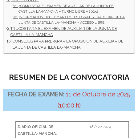
¿CÓMO SERÁ EL EXAMEN DE AUXILIAR DE LA JUNTA DE
- - OPOSICIÓN Auxiliar Administrativo SESCAM – Libre –
CASTILLA LA-MANCHA – TURNO LIBRE – 2025?
INFORMACIÓN DEL TEMARIO Y TEST GRATIS – AUXILIAR DE LA
2025
JUNTA DE CASTILLA LA-MANCHA – ACCESO LIBRE
TRUCOS PARA EL EXAMEN DE AUXILIAR DE LA JUNTA DE
- - OPOSICIÓN Auxiliar de Enfermería TCAE SESCAM,
CASTILLA LA-MANCHA
Castilla-La Mancha – Libre – 2025
CONSEJOS PARA PREPARAR LA OPOSICIÓN DE AUXILIAR DE
LA JUNTA DE CASTILLA LA-MANCHA
- - OPOSICIÓN Celador SESCAM – Libre – 2025
- - OPOSICIÓN Enfermero SESCAM – Libre – 2025
RESUMEN DE LA CONVOCATORIA
- - OPOSICIÓN Cuerpo Auxiliar Administración General
Castilla La – Mancha, turno libre – 2025
FECHA DE EXAMEN:
11 de Octubre de 2025
- Comun. Madrid
(10:00 h)
- - TEST de Auxiliar Administrativo Comunidad de
Madrid 2026
DIARIO OFICIAL DE
18/12/2024
CASTILLA-MANCHA: