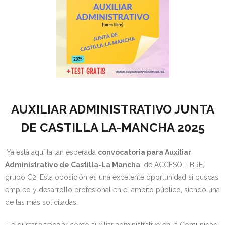
- OPOSICIÓN Auxiliar Administrativo del Estado - 2024
- OPOSICIÓN Administrativo del Estado - 2024
- Seguridad Social
- - OPOSICIÓN Gestión Seguridad Social – 2025
- - OPOSICIÓN Administrativo Seguridad Social – 2025
AUXILIAR ADMINISTRATIVO JUNTA
DE CASTILLA LA-MANCHA 2025
- - OPOSICIÓN Administrativo Seguridad Social - 2024
- Andalucía
¡Ya está aquí la tan esperada
convocatoria para Auxiliar
Administrativo de Castilla-La Mancha
, de ACCESO LIBRE,
- - TEST de Auxiliar Administrativo SAS 2026
grupo C2! Esta oposición es una excelente oportunidad si buscas
empleo y desarrollo profesional en el ámbito público, siendo una
- - OPOSICIÓN Administrativo SAS – 2025
de las más solicitadas.
- - OPOSICIÓN Auxiliar Administrativo SAS – 2025