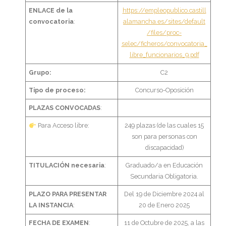
- - TEST de Administrativo Comunidad de Madrid 2026
ENLACE de la
https://empleopublico.castill
convocatoria
:
alamancha.es/sites/default
- Comun. Valenciana
/files/proc-
selec/ficheros/convocatoria_
- - TEST de Auxiliar Administrativo Generalitat Valenciana
libre_funcionarios_9.pdf
2026
Grupo:
C2
- - TEST de Administrativo Generalitat Valenciana 2026
Tipo de proceso:
Concurso-Oposición
- - Oposición ADMINISTRATIVO de la GENERALITAT
PLAZAS CONVOCADAS
:
VALENCIANA – Turno Libre 2025
​ Para Acceso libre:
249 plazas (de las cuales 15
son para personas con
Tu Carrito
discapacidad)
TITULACIÓN necesaria
:
Graduado/a en Educación
FAQS – Preguntas Frecuentes
Secundaria Obligatoria.
0 productos
0,00 €
PLAZO PARA PRESENTAR
Del 19 de Diciembre 2024 al
LA INSTANCIA
:
20 de Enero 2025
FECHA DE EXAMEN
:
11 de Octubre de 2025, a las