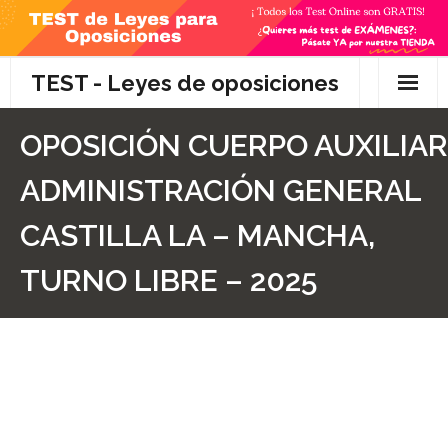
Skip
to
content
TEST - Leyes de oposiciones
Inicio
OPOSICIÓN CUERPO AUXILIAR
TEST Gratis
ADMINISTRACIÓN GENERAL
Preguntas
CASTILLA LA – MANCHA,
- Diferencia entre propuesta y proposición de ley
TURNO LIBRE – 2025
- Qué es la competencia administrativa
- ¿Es PRECEPTIVO el Recurso de Alzada? ¿Y
POTESTATIVO, FACULTATIVO?
- Diferencia entre Personalidad Jurídica PLENA y