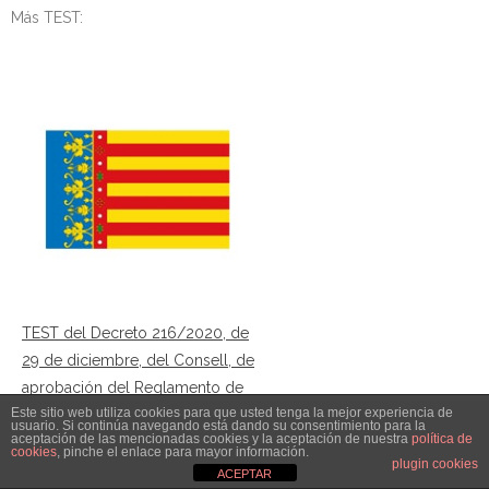
Más TEST:
TEST del Decreto 216/2020, de
29 de diciembre, del Consell, de
aprobación del Reglamento de
Este sitio web utiliza cookies para que usted tenga la mejor experiencia de
organización, régimen jurídico y
usuario. Si continúa navegando está dando su consentimiento para la
aceptación de las mencionadas cookies y la aceptación de nuestra
política de
funcional de LABORA Servicio
cookies
, pinche el enlace para mayor información.
plugin cookies
Valenciano de Ocupación y
ACEPTAR