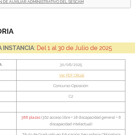
N DE AUXILIAR ADMINISTRATIVO DEL SESCAM
RIA
 INSTANCIA
:
Del 1 al 30 de Julio de 2025
A
:
30/06/2025
Ver PDF Oficial
Concurso-Oposición
C2
388 plazas
(362 acceso libre + 18 discapacidad general + 8
discapacidad intelectual)
Título de Graduado en Educación Secundaria Obligatoria