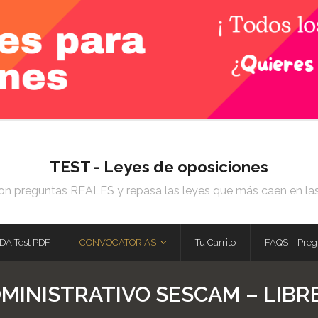
TEST - Leyes de oposiciones
on preguntas REALES y repasa las leyes que más caen en la
DA Test PDF
CONVOCATORIAS
Tu Carrito
FAQS – Preg
MINISTRATIVO SESCAM – LIBRE