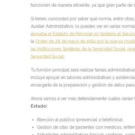
funcionen de manera eficiente, ya que gran parte de 
Si tienes curiosidad por saber qué norma, entre otras,
Auxiliar Administrativo, lo puedes ver en varias norm
aprueba el Estatuto de Personal no Sanitario al Servici
la
Orden de 28 de mayo de 1984 por la que se modific
las Instituciones Sanitarias de la Seguridad Social, reg
Seguridad Social.
Tu función principal será realizar tareas administrati
incluye apoyar en labores administrativas y asistencia
encargarte de la preparación y gestión de datos para 
Ahora vamos a ver más detenidamente cuáles serían 
Estado
):
Atención al público (presencial o telefónica).
Gestión de citas de pacientes con médicos, enferm
Actividades administrativas básicas sanitarias, c