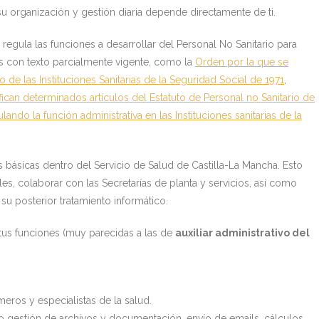
su organización y gestión diaria depende directamente de ti.
 regula las funciones a desarrollar del Personal No Sanitario para
as con texto parcialmente vigente, como la
Orden por la que se
o de las Instituciones Sanitarias de la Seguridad Social de 1971
,
an determinados artículos del Estatuto de Personal no Sanitario de
ulando la función administrativa en las Instituciones sanitarias de la
vas básicas dentro del Servicio de Salud de Castilla-La Mancha. Esto
les, colaborar con las Secretarías de planta y servicios, así como
su posterior tratamiento informático.
tus funciones (muy parecidas a las de
auxiliar administrativo del
eros y especialistas de la salud.
omo gestión de archivos y documentación, envío de emails, cálculos