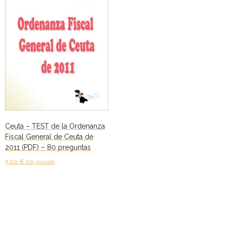
Personalidad Jurídica PROPIA
- La Administración Pública en La Constitución
- Qué se entiende por CONSOLIDACIÓN y por
ESTABILIZACIÓN de Empleo
TIENDA Test PDF
CONVOCATORIAS
Ceuta – TEST de la Ordenanza
- TEST de Auxilio Judicial 2026
Fiscal General de Ceuta de
2011 (PDF) – 80 preguntas
- OPOSICIÓN Auxilio Judicial, turno libre – 2025
5,00
€
IVA incluido
- OPOSICIÓN Tramitación procesal y Administrativa –
Añadir al carrito
2025
- OPOSICIÓN Gestión Procesal, turno libre – 2025