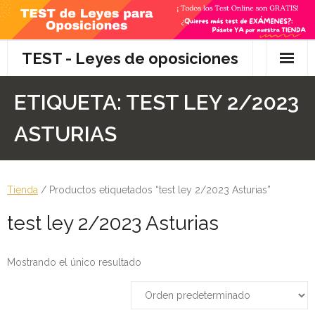
Skip
to
content
TEST - Leyes de oposiciones
Inicio
ETIQUETA:
TEST LEY 2/2023
TEST Gratis
ASTURIAS
Preguntas
- Diferencia entre propuesta y proposición de ley
Tienda
/ Productos etiquetados “test ley 2/2023 Asturias”
test ley 2/2023 Asturias
- Qué es la competencia administrativa
- ¿Es PRECEPTIVO el Recurso de Alzada? ¿Y
Mostrando el único resultado
POTESTATIVO, FACULTATIVO?
- Diferencia entre Personalidad Jurídica PLENA y