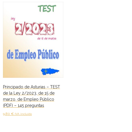
Personalidad Jurídica PROPIA
- La Administración Pública en La Constitución
- Qué se entiende por CONSOLIDACIÓN y por
ESTABILIZACIÓN de Empleo
TIENDA Test PDF
CONVOCATORIAS
- TEST de Auxilio Judicial 2026
Principado de Asturias – TEST
- OPOSICIÓN Auxilio Judicial, turno libre – 2025
de la Ley 2/2023, de 15 de
marzo, de Empleo Público
- OPOSICIÓN Tramitación procesal y Administrativa –
(PDF) – 145 preguntas
2025
9,80
€
IVA incluido
- OPOSICIÓN Gestión Procesal, turno libre – 2025
Añadir al carrito