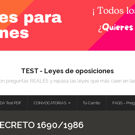
TEST - Leyes de oposiciones
on preguntas REALES y repasa las leyes que más caen en la
DA Test PDF
CONVOCATORIAS
Tu Carrito
FAQS – Preg
DECRETO 1690/1986