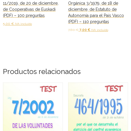
11/2019, de 20 de diciembre,
Orgánica 3/1979, de 18 de
de Cooperativas de Euskadi
diciembre, de Estatuto de
(PDF) – 100 preguntas
Autonomía para el País Vasco
(PDF) – 110 preguntas
5,00
€
IVA incluido
El
El
7,80
€
7,00
€
IVA incluido
Añadir al carrito
precio
precio
Añadir al carrito
original
actual
era:
es:
7,80 €.
7,00 €.
Productos relacionados