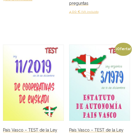
142
preguntas
preguntas
Añadir al carrito
4,00
€
IVA incluido
cantidad
Añadir al carrito
¡Oferta!
País Vasco – TEST de la Ley
País Vasco – TEST de la Ley