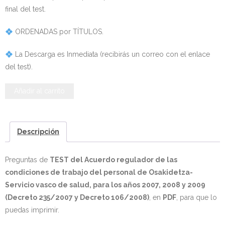
final del test.
- - OPOSICIÓN Auxiliar Administrativo SESCAM – Libre –
2025
ORDENADAS por TÍTULOS.
- - OPOSICIÓN Auxiliar de Enfermería TCAE SESCAM,
La Descarga es Inmediata (recibirás un correo con el enlace
Castilla-La Mancha – Libre – 2025
del test).
- - OPOSICIÓN Celador SESCAM – Libre – 2025
País
Añadir al carrito
Vasco
- - OPOSICIÓN Enfermero SESCAM – Libre – 2025
-
TEST
Descripción
- - OPOSICIÓN Cuerpo Auxiliar Administración General
del
Castilla La – Mancha, turno libre – 2025
Acuerdo
Preguntas de
TEST del Acuerdo regulador de las
regulador
- Comun. Madrid
condiciones de trabajo del personal de Osakidetza-
de
Servicio vasco de salud, para los años 2007, 2008 y 2009
las
- - TEST de Auxiliar Administrativo Comunidad de
(Decreto 235/2007 y Decreto 106/2008)
, en
PDF
, para que lo
condiciones
Madrid 2026
puedas imprimir.
de