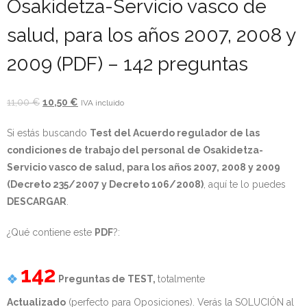
Osakidetza-Servicio vasco de
- - OPOSICIÓN Celador SAS – 2025
salud, para los años 2007, 2008 y
- - OPOSICIÓN Auxiliar Administrativo de la Junta de
2009 (PDF) – 142 preguntas
Andalucía - 2024
El
El
11,00
€
10,50
€
IVA incluido
- - OPOSICIÓN Administrativo de la Junta de Andalucía –
precio
precio
2024
Si estás buscando
Test del Acuerdo regulador de las
original
actual
condiciones de trabajo del personal de Osakidetza-
era:
es:
- Aragón
Servicio vasco de salud, para los años 2007, 2008 y 2009
11,00 €.
10,50 €.
(Decreto 235/2007 y Decreto 106/2008)
, aquí te lo puedes
- - TEST de Auxiliar Administrativo DGA Aragón 2026
DESCARGAR
.
- - TEST de Administrativo DGA Aragón 2026
¿Qué contiene este
PDF
?:
- - OPOSICIÓN Auxiliar Administrativo Universidad
Zaragoza Unizar - 2025
142
Preguntas de TEST,
totalmente
- Castilla-La Mancha
Actualizado
(perfecto para Oposiciones). Verás la SOLUCIÓN al