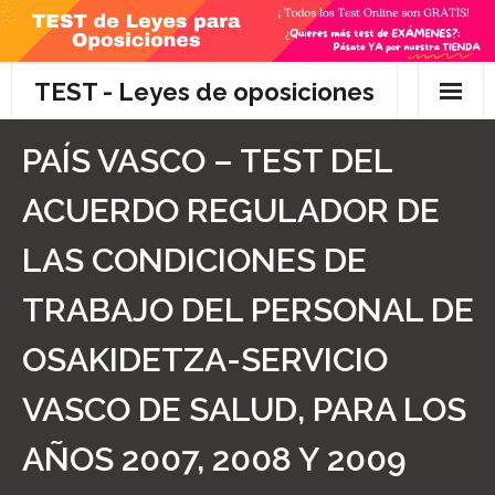
Skip
to
content
TEST - Leyes de oposiciones
Inicio
PAÍS VASCO – TEST DEL
TEST Gratis
ACUERDO REGULADOR DE
Preguntas
LAS CONDICIONES DE
- Diferencia entre propuesta y proposición de ley
TRABAJO DEL PERSONAL DE
- Qué es la competencia administrativa
OSAKIDETZA-SERVICIO
- ¿Es PRECEPTIVO el Recurso de Alzada? ¿Y
VASCO DE SALUD, PARA LOS
POTESTATIVO, FACULTATIVO?
AÑOS 2007, 2008 Y 2009
- Diferencia entre Personalidad Jurídica PLENA y