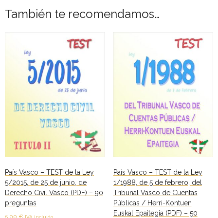
trabajo
- - TEST de Administrativo Comunidad de Madrid 2026
También te recomendamos…
del
- Comun. Valenciana
personal
de
- - TEST de Auxiliar Administrativo Generalitat Valenciana
Osakidetza-
2026
Servicio
vasco
- - TEST de Administrativo Generalitat Valenciana 2026
de
salud,
- - Oposición ADMINISTRATIVO de la GENERALITAT
para
VALENCIANA – Turno Libre 2025
los
años
Tu Carrito
2007,
2008
FAQS – Preguntas Frecuentes
y
País Vasco – TEST de la Ley
País Vasco – TEST de la Ley
5/2015, de 25 de junio, de
1/1988, de 5 de febrero, del
0 productos
0,00 €
2009
Derecho Civil Vasco (PDF) – 90
Tribunal Vasco de Cuentas
(PDF)
preguntas
Públicas / Herri-Kontuen
-
Euskal Epaitegia (PDF) – 50
5,00
€
IVA incluido