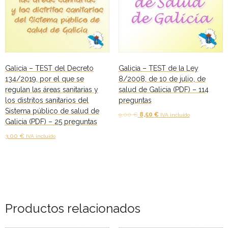
- - TEST de Administrativo Comunidad de Madrid 2026
80
preguntas
- Comun. Valenciana
cantidad
- - TEST de Auxiliar Administrativo Generalitat Valenciana
2026
Galicia – TEST del Decreto
Galicia – TEST de la Ley
134/2019, por el que se
8/2008, de 10 de julio, de
- - TEST de Administrativo Generalitat Valenciana 2026
regulan las áreas sanitarias y
salud de Galicia (PDF) – 114
los distritos sanitarios del
preguntas
- - Oposición ADMINISTRATIVO de la GENERALITAT
Sistema público de salud de
El
El
9,00
€
8,50
€
IVA incluido
VALENCIANA – Turno Libre 2025
Galicia (PDF) – 25 preguntas
precio
precio
Añadir al carrito
original
actual
3,00
€
IVA incluido
Tu Carrito
era:
es:
Añadir al carrito
9,00 €.
8,50 €.
FAQS – Preguntas Frecuentes
0 productos
0,00 €
Productos relacionados