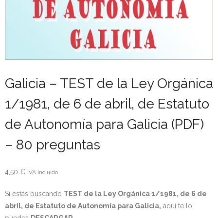
- OPOSICIÓN Auxiliar Administrativo del Estado - 2024
- OPOSICIÓN Administrativo del Estado - 2024
- Seguridad Social
- - OPOSICIÓN Gestión Seguridad Social – 2025
Galicia – TEST de la Ley Orgánica
1/1981, de 6 de abril, de Estatuto
- - OPOSICIÓN Administrativo Seguridad Social – 2025
de Autonomía para Galicia (PDF)
- - OPOSICIÓN Administrativo Seguridad Social - 2024
– 80 preguntas
- Andalucía
- - TEST de Auxiliar Administrativo SAS 2026
4,50
€
IVA incluido
- - OPOSICIÓN Administrativo SAS – 2025
Si estás buscando
TEST de la Ley Orgánica 1/1981, de 6 de
abril, de Estatuto de Autonomía para Galicia,
aquí te lo
- - OPOSICIÓN Auxiliar Administrativo SAS – 2025