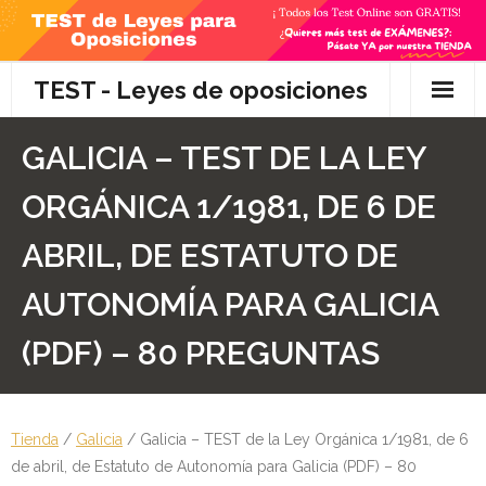
Skip
to
content
TEST - Leyes de oposiciones
Inicio
GALICIA – TEST DE LA LEY
TEST Gratis
ORGÁNICA 1/1981, DE 6 DE
Preguntas
ABRIL, DE ESTATUTO DE
- Diferencia entre propuesta y proposición de ley
AUTONOMÍA PARA GALICIA
- Qué es la competencia administrativa
(PDF) – 80 PREGUNTAS
- ¿Es PRECEPTIVO el Recurso de Alzada? ¿Y
POTESTATIVO, FACULTATIVO?
Tienda
/
Galicia
/ Galicia – TEST de la Ley Orgánica 1/1981, de 6
de abril, de Estatuto de Autonomía para Galicia (PDF) – 80
- Diferencia entre Personalidad Jurídica PLENA y