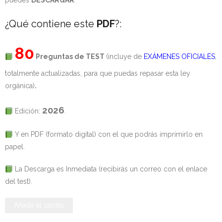
puedes
DESCARGAR
.
- - OPOSICIÓN Celador SAS – 2025
¿Qué contiene este
PDF
?:
- - OPOSICIÓN Auxiliar Administrativo de la Junta de
80
Andalucía - 2024
Preguntas de TEST
(incluye de
EXÁMENES OFICIALES
,
totalmente actualizadas, para que puedas repasar esta ley
- - OPOSICIÓN Administrativo de la Junta de Andalucía –
orgánica)
.
2024
2026
- Aragón
Edición:
.
- - TEST de Auxiliar Administrativo DGA Aragón 2026
Y en PDF (formato digital) con el que podrás imprimirlo en
papel.
- - TEST de Administrativo DGA Aragón 2026
La Descarga es Inmediata (recibirás un correo con el enlace
- - OPOSICIÓN Auxiliar Administrativo Universidad
del test).
Zaragoza Unizar - 2025
Galicia
Añadir al carrito
- Castilla-La Mancha
-