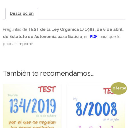
TEST
- - OPOSICIÓN Auxiliar Administrativo SESCAM – Libre –
de
Descripción
2025
la
Ley
- - OPOSICIÓN Auxiliar de Enfermería TCAE SESCAM,
Preguntas de
TEST de la Ley Orgánica 1/1981, de 6 de abril,
Orgánica
Castilla-La Mancha – Libre – 2025
de Estatuto de Autonomía para Galicia
, en
PDF
, para que lo
1/1981,
puedas imprimir.
de
- - OPOSICIÓN Celador SESCAM – Libre – 2025
6
de
- - OPOSICIÓN Enfermero SESCAM – Libre – 2025
abril,
También te recomendamos…
de
- - OPOSICIÓN Cuerpo Auxiliar Administración General
Estatuto
Castilla La – Mancha, turno libre – 2025
¡Oferta!
de
- Comun. Madrid
Autonomía
para
- - TEST de Auxiliar Administrativo Comunidad de
Galicia
Madrid 2026
(PDF)
-