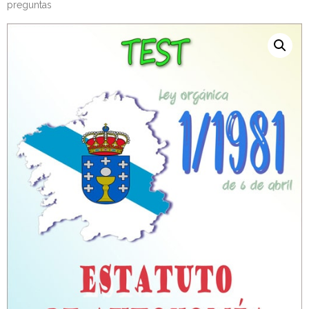
preguntas
Personalidad Jurídica PROPIA
- La Administración Pública en La Constitución
- Qué se entiende por CONSOLIDACIÓN y por
ESTABILIZACIÓN de Empleo
TIENDA Test PDF
CONVOCATORIAS
- TEST de Auxilio Judicial 2026
- OPOSICIÓN Auxilio Judicial, turno libre – 2025
- OPOSICIÓN Tramitación procesal y Administrativa –
2025
- OPOSICIÓN Gestión Procesal, turno libre – 2025