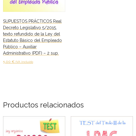
Empleado
Público
(PDF)
SUPUESTOS PRÁCTICOS Real
-
Decreto Legislativo 5/2015,
200
texto refundido de la Ley del
preguntas
Estatuto Básico del Empleado
Público – Auxiliar
cantidad
Administrativo (PDF) – 2 sup.
5,00
€
IVA incluido
Añadir al carrito
Productos relacionados