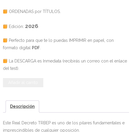
- - OPOSICIÓN Auxiliar Administrativo SESCAM – Libre –
ORDENADAS por TÍTULOS.
2025
2026
Edición:
.
- - OPOSICIÓN Auxiliar de Enfermería TCAE SESCAM,
Castilla-La Mancha – Libre – 2025
Perfecto para que te lo puedas IMPRIMIR en papel, con
formato digital
PDF
.
- - OPOSICIÓN Celador SESCAM – Libre – 2025
La DESCARGA es Inmediata (recibirás un correo con el enlace
- - OPOSICIÓN Enfermero SESCAM – Libre – 2025
del test).
- - OPOSICIÓN Cuerpo Auxiliar Administración General
TEST
Añadir al carrito
Castilla La – Mancha, turno libre – 2025
del
Real
- Comun. Madrid
Decreto
Descripción
Legislativo
- - TEST de Auxiliar Administrativo Comunidad de
5/2015,
Madrid 2026
Este Real Decreto TRBEP es uno de los pilares fundamentales e
de
imprescindibles de cualquier oposición.