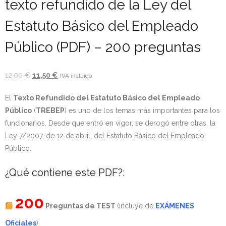
texto refundido de la Ley del
- - OPOSICIÓN Celador SAS – 2025
Estatuto Básico del Empleado
- - OPOSICIÓN Auxiliar Administrativo de la Junta de
Público (PDF) – 200 preguntas
Andalucía - 2024
El
El
12,00
€
11,50
€
IVA incluido
- - OPOSICIÓN Administrativo de la Junta de Andalucía –
precio
precio
2024
El
Texto Refundido del Estatuto Básico del Empleado
original
actual
Público
(
TREBEP
) es uno de los temas más importantes para los
era:
es:
- Aragón
funcionarios. Desde que entró en vigor, se derogó entre otras, la
12,00 €.
11,50 €.
Ley 7/2007, de 12 de abril, del Estatuto Básico del Empleado
- - TEST de Auxiliar Administrativo DGA Aragón 2026
Público.
- - TEST de Administrativo DGA Aragón 2026
¿Qué contiene este PDF?:
- - OPOSICIÓN Auxiliar Administrativo Universidad
Zaragoza Unizar - 2025
200
Preguntas de TEST
(incluye de
EXÁMENES
- Castilla-La Mancha
Oficiales
).