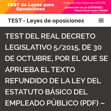
Skip
to
content
TEST - Leyes de oposiciones
Inicio
TEST DEL REAL DECRETO
TEST Gratis
LEGISLATIVO 5/2015, DE 30
Preguntas
DE OCTUBRE, POR EL QUE SE
- Diferencia entre propuesta y proposición de ley
APRUEBA EL TEXTO
- Qué es la competencia administrativa
REFUNDIDO DE LA LEY DEL
- ¿Es PRECEPTIVO el Recurso de Alzada? ¿Y
ESTATUTO BÁSICO DEL
POTESTATIVO, FACULTATIVO?
EMPLEADO PÚBLICO (PDF) –
- Diferencia entre Personalidad Jurídica PLENA y