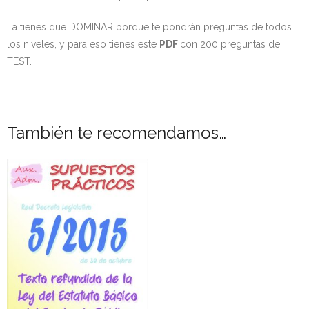
30
- - TEST de Administrativo Comunidad de Madrid 2026
de
La tienes que DOMINAR porque te pondrán preguntas de todos
- Comun. Valenciana
octubre,
los niveles, y para eso tienes este
PDF
con 200 preguntas de
por
TEST.
- - TEST de Auxiliar Administrativo Generalitat Valenciana
el
2026
que
se
- - TEST de Administrativo Generalitat Valenciana 2026
aprueba
También te recomendamos…
el
- - Oposición ADMINISTRATIVO de la GENERALITAT
texto
VALENCIANA – Turno Libre 2025
refundido
de
Tu Carrito
la
Ley
FAQS – Preguntas Frecuentes
del
0 productos
0,00 €
Estatuto
Básico
del