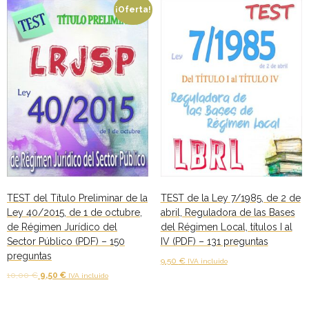
¡Oferta!
TEST del Título Preliminar de la
TEST de la Ley 7/1985, de 2 de
Ley 40/2015, de 1 de octubre,
abril, Reguladora de las Bases
de Régimen Jurídico del
del Régimen Local, títulos I al
Sector Público (PDF) – 150
IV (PDF) – 131 preguntas
preguntas
9,50
€
IVA incluido
El
El
10,00
€
9,50
€
IVA incluido
Añadir al carrito
precio
precio
Añadir al carrito
original
actual