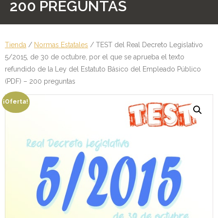
200 PREGUNTAS
Personalidad Jurídica PROPIA
- La Administración Pública en La Constitución
Tienda
/
Normas Estatales
/ TEST del Real Decreto Legislativo
- Qué se entiende por CONSOLIDACIÓN y por
5/2015, de 30 de octubre, por el que se aprueba el texto
ESTABILIZACIÓN de Empleo
refundido de la Ley del Estatuto Básico del Empleado Público
(PDF) – 200 preguntas
TIENDA Test PDF
¡Oferta!
CONVOCATORIAS
- TEST de Auxilio Judicial 2026
- OPOSICIÓN Auxilio Judicial, turno libre – 2025
- OPOSICIÓN Tramitación procesal y Administrativa –
2025
- OPOSICIÓN Gestión Procesal, turno libre – 2025