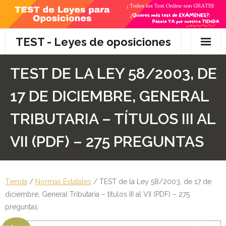
Skip
to
content
TEST - Leyes de oposiciones
Inicio
TEST DE LA LEY 58/2003, DE
TEST Gratis
17 DE DICIEMBRE, GENERAL
Preguntas
TRIBUTARIA – TÍTULOS III AL
- Diferencia entre propuesta y proposición de ley
VII (PDF) – 275 PREGUNTAS
- Qué es la competencia administrativa
Tienda
- ¿Es PRECEPTIVO el Recurso de Alzada? ¿Y
/
Normas Estatales
/ TEST de la Ley 58/2003, de 17 de
diciembre, General Tributaria – títulos III al VII (PDF) – 275
POTESTATIVO, FACULTATIVO?
preguntas
- Diferencia entre Personalidad Jurídica PLENA y