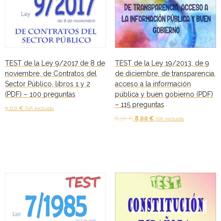
TEST de la Ley 9/2017 de 8 de
TEST de la Ley 19/2013, de 9
noviembre, de Contratos del
de diciembre, de transparencia,
Sector Público, libros 1 y 2
acceso a la información
(PDF) – 100 preguntas
pública y buen gobierno (PDF)
– 115 preguntas
5,00
€
IVA incluido
El
El
8,50
€
8,00
€
IVA incluido
Añadir al carrito
precio
precio
Añadir al carrito
original
actual
era:
es:
8,50 €.
8,00 €.