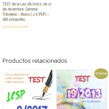
- - TEST de Administrativo Comunidad de Madrid 2026
TEST de la Ley 58/2003, de 17
de diciembre, General
- Comun. Valenciana
Tributaria – títulos I y II (PDF) –
186 preguntas
- - TEST de Auxiliar Administrativo Generalitat Valenciana
10,00
€
IVA incluido
2026
Añadir al carrito
- - TEST de Administrativo Generalitat Valenciana 2026
- - Oposición ADMINISTRATIVO de la GENERALITAT
VALENCIANA – Turno Libre 2025
Productos relacionados
Tu Carrito
¡Oferta!
FAQS – Preguntas Frecuentes
0 productos
0,00 €