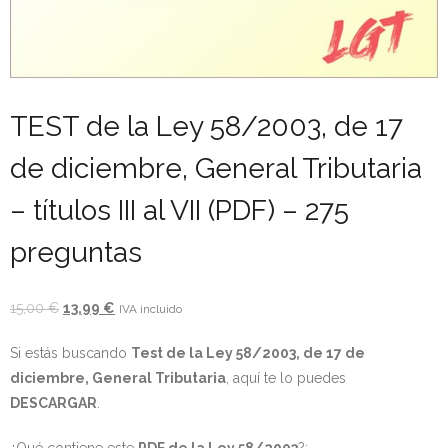
- OPOSICIÓN Auxiliar Administrativo del Estado - 2024
- OPOSICIÓN Administrativo del Estado - 2024
- Seguridad Social
TEST de la Ley 58/2003, de 17
de diciembre, General Tributaria
- - OPOSICIÓN Gestión Seguridad Social – 2025
– títulos III al VII (PDF) – 275
- - OPOSICIÓN Administrativo Seguridad Social – 2025
preguntas
- - OPOSICIÓN Administrativo Seguridad Social - 2024
- Andalucía
El
El
15,00
€
13,99
€
IVA incluido
precio
precio
- - TEST de Auxiliar Administrativo SAS 2026
Si estás buscando
Test de la Ley 58/2003, de 17 de
original
actual
diciembre, General Tributaria
, aquí te lo puedes
era:
es:
- - OPOSICIÓN Administrativo SAS – 2025
DESCARGAR
.
15,00 €.
13,99 €.
- - OPOSICIÓN Auxiliar Administrativo SAS – 2025