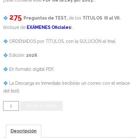
¿Qué contiene este
PDF de la Ley 58/2003
?:
- - OPOSICIÓN Celador SAS – 2025
275
Preguntas de TEST,
de los
TÍTULOS III al VII.
- - OPOSICIÓN Auxiliar Administrativo de la Junta de
(incluye de
EXÁMENES Oficiales
).
Andalucía - 2024
ORDENADOS por TÍTULOS, con la SOLUCIÓN al final.
- - OPOSICIÓN Administrativo de la Junta de Andalucía –
2024
Edición:
2026
.
En formato digital PDF.
- Aragón
La Descarga es Inmediata (recibirás un correo con el enlace
- - TEST de Auxiliar Administrativo DGA Aragón 2026
del test).
- - TEST de Administrativo DGA Aragón 2026
TEST
Añadir al carrito
- - OPOSICIÓN Auxiliar Administrativo Universidad
de
Zaragoza Unizar - 2025
la
Ley
Descripción
- Castilla-La Mancha
58/2003,