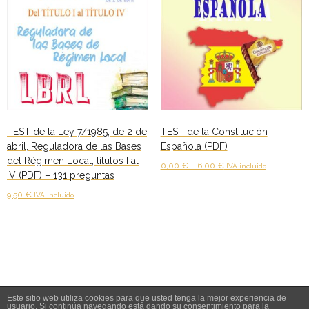
TEST de la Ley 7/1985, de 2 de
TEST de la Constitución
abril, Reguladora de las Bases
Española (PDF)
del Régimen Local, títulos I al
0,00
€
–
6,00
€
IVA incluido
IV (PDF) – 131 preguntas
Este
Ver más
9,50
€
IVA incluido
producto
tiene
Añadir al carrito
múltiples
variantes.
Las
opciones
Este sitio web utiliza cookies para que usted tenga la mejor experiencia de
se
usuario. Si continúa navegando está dando su consentimiento para la