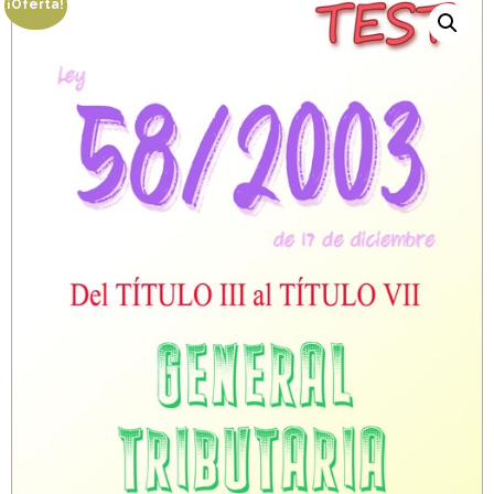
¡Oferta!
Personalidad Jurídica PROPIA
- La Administración Pública en La Constitución
- Qué se entiende por CONSOLIDACIÓN y por
ESTABILIZACIÓN de Empleo
TIENDA Test PDF
CONVOCATORIAS
- TEST de Auxilio Judicial 2026
- OPOSICIÓN Auxilio Judicial, turno libre – 2025
- OPOSICIÓN Tramitación procesal y Administrativa –
2025
- OPOSICIÓN Gestión Procesal, turno libre – 2025