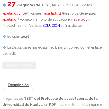
27
Preguntas de TEST,
MUY COMPLETAS, de los
- - OPOSICIÓN Celador SAS – 2025
apartados 1
(Definiciones),
apartado 2
(Principios Generales),
apartado 3
(Objeto y ámbito de aplicación) y
apartado 4
- - OPOSICIÓN Auxiliar Administrativo de la Junta de
(Procedimiento). Verás la
SOLUCIÓN
al final del test.
Andalucía - 2024
Edición:
2026
.
- - OPOSICIÓN Administrativo de la Junta de Andalucía –
2024
La Descarga es Inmediata (recibirás un correo con el enlace
del test).
- Aragón
Andalucia
Añadir al carrito
- - TEST de Auxiliar Administrativo DGA Aragón 2026
-
TEST
- - TEST de Administrativo DGA Aragón 2026
Protocolo
Descripción
- - OPOSICIÓN Auxiliar Administrativo Universidad
de
Zaragoza Unizar - 2025
acoso
Preguntas de
TEST del Protocolo de acoso laboral de la
laboral
Universidad de Huelva
, en
PDF
, para que lo puedas imprimir.
- Castilla-La Mancha
de