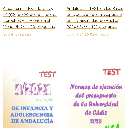
Andalucía – TEST de la Ley
Andalucía – TEST de las Bases
1/1998, de 20 de abril, de los
de ejecución del Presupuesto
Derechos y la Atención al
de la Universidad de Huelva
Menor (PDF) – 20 preguntas
2024 (PDF) – 132 preguntas
El
El
3,00
€
14,00
€
13,20
€
IVA incluido
IVA incluido
precio
precio
Añadir al carrito
Añadir al carrito
original
actual
era:
es:
14,00 €.
13,20 €.