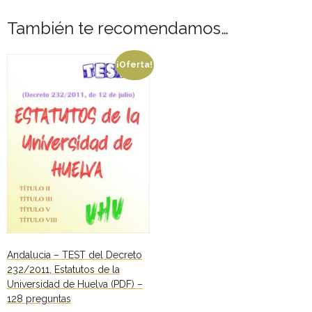
la
- - OPOSICIÓN Auxiliar Administrativo SESCAM – Libre –
También te recomendamos…
Universidad
2025
de
Huelva
¡Oferta!
- - OPOSICIÓN Auxiliar de Enfermería TCAE SESCAM,
(PDF)
Castilla-La Mancha – Libre – 2025
-
27
- - OPOSICIÓN Celador SESCAM – Libre – 2025
preguntas
cantidad
- - OPOSICIÓN Enfermero SESCAM – Libre – 2025
- - OPOSICIÓN Cuerpo Auxiliar Administración General
Castilla La – Mancha, turno libre – 2025
- Comun. Madrid
Andalucia – TEST del Decreto
- - TEST de Auxiliar Administrativo Comunidad de
232/2011, Estatutos de la
Madrid 2026
Universidad de Huelva (PDF) –
128 preguntas