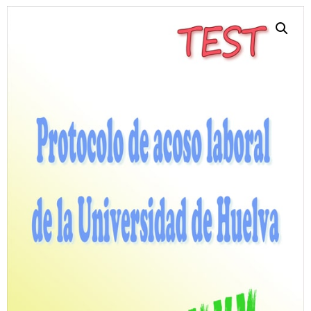
Personalidad Jurídica PROPIA
- La Administración Pública en La Constitución
- Qué se entiende por CONSOLIDACIÓN y por
ESTABILIZACIÓN de Empleo
TIENDA Test PDF
CONVOCATORIAS
- TEST de Auxilio Judicial 2026
- OPOSICIÓN Auxilio Judicial, turno libre – 2025
- OPOSICIÓN Tramitación procesal y Administrativa –
2025
- OPOSICIÓN Gestión Procesal, turno libre – 2025