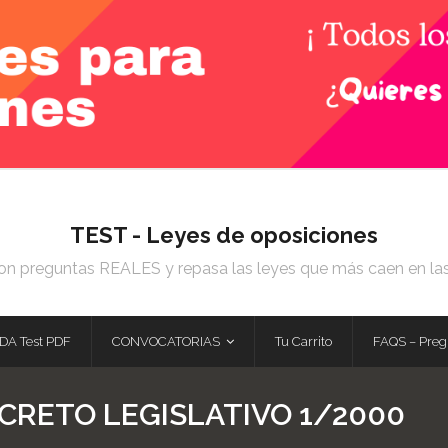
TEST - Leyes de oposiciones
on preguntas REALES y repasa las leyes que más caen en la
DA Test PDF
CONVOCATORIAS
Tu Carrito
FAQS – Preg
CRETO LEGISLATIVO 1/2000