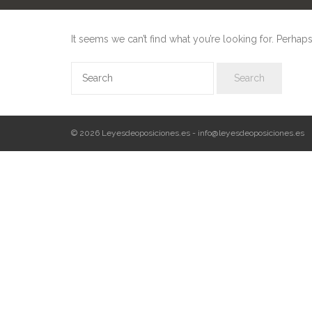
It seems we can’t find what you’re looking for. Perhap
© 2026 Leyesdeoposiciones.es - info@leyesdeoposiciones.es