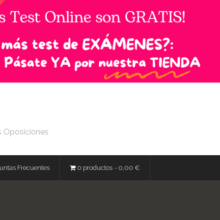
s Oposiciones
untas Frecuentes
0 productos
0,00 €