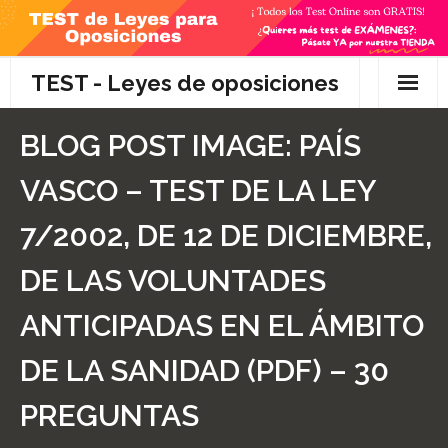
Skip
to
content
TEST - Leyes de oposiciones
Inicio
BLOG POST IMAGE:
PAÍS
TEST Gratis
VASCO – TEST DE LA LEY
Preguntas
7/2002, DE 12 DE DICIEMBRE,
- Diferencia entre propuesta y proposición de ley
DE LAS VOLUNTADES
- Qué es la competencia administrativa
ANTICIPADAS EN EL ÁMBITO
- ¿Es PRECEPTIVO el Recurso de Alzada? ¿Y
DE LA SANIDAD (PDF) – 30
POTESTATIVO, FACULTATIVO?
PREGUNTAS
- Diferencia entre Personalidad Jurídica PLENA y