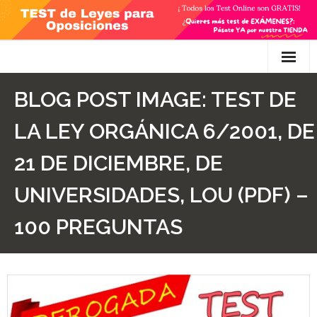
Skip
to
content
Inicio
BLOG POST IMAGE:
TEST DE
TEST Gratis
LA LEY ORGÁNICA 6/2001, DE
Preguntas
21 DE DICIEMBRE, DE
- Diferencia entre propuesta y proposición de ley
UNIVERSIDADES, LOU (PDF) –
- Qué es la competencia administrativa
100 PREGUNTAS
- ¿Es PRECEPTIVO el Recurso de Alzada? ¿Y
POTESTATIVO, FACULTATIVO?
- Diferencia entre Personalidad Jurídica PLENA y