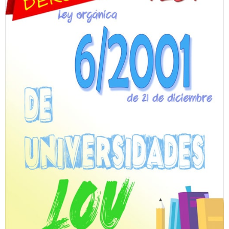
Personalidad Jurídica PROPIA
- La Administración Pública en La Constitución
- Qué se entiende por CONSOLIDACIÓN y por
ESTABILIZACIÓN de Empleo
TIENDA Test PDF
CONVOCATORIAS
- TEST de Auxilio Judicial 2026
- OPOSICIÓN Auxilio Judicial, turno libre – 2025
- OPOSICIÓN Tramitación procesal y Administrativa –
2025
- OPOSICIÓN Gestión Procesal, turno libre – 2025