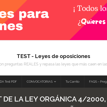
TEST - Leyes de oposiciones
on preguntas REALES y repasa las leyes que más caen en la
DA Test PDF
CONVOCATORIAS
Tu Carrito
FAQS – Preg
 DE LA LEY ORGÁNICA 4/2000