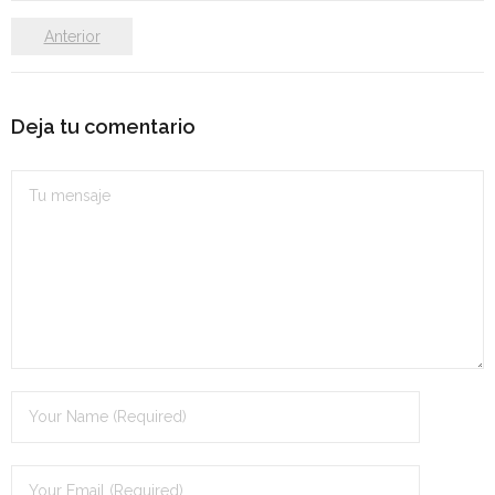
Personalidad Jurídica PROPIA
Anterior
- La Administración Pública en La Constitución
- Qué se entiende por CONSOLIDACIÓN y por
Deja tu comentario
ESTABILIZACIÓN de Empleo
TIENDA Test PDF
CONVOCATORIAS
- TEST de Auxilio Judicial 2026
- OPOSICIÓN Auxilio Judicial, turno libre – 2025
- OPOSICIÓN Tramitación procesal y Administrativa –
2025
- OPOSICIÓN Gestión Procesal, turno libre – 2025