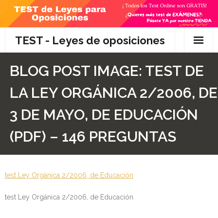
Skip
to
content
TEST - Leyes de oposiciones
Inicio
BLOG POST IMAGE:
TEST DE
TEST Gratis
LA LEY ORGÁNICA 2/2006, DE
Preguntas
3 DE MAYO, DE EDUCACIÓN
- Diferencia entre propuesta y proposición de ley
(PDF) – 146 PREGUNTAS
- Qué es la competencia administrativa
test Ley Orgánica 2/2006, de Educación
- ¿Es PRECEPTIVO el Recurso de Alzada? ¿Y
POTESTATIVO, FACULTATIVO?
test Ley Orgánica 2/2006, de Educación
- Diferencia entre Personalidad Jurídica PLENA y