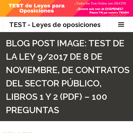
Skip
to
content
TEST - Leyes de oposiciones
Inicio
BLOG POST IMAGE:
TEST DE
TEST Gratis
LA LEY 9/2017 DE 8 DE
Preguntas
NOVIEMBRE, DE CONTRATOS
- Diferencia entre propuesta y proposición de ley
DEL SECTOR PÚBLICO,
- Qué es la competencia administrativa
LIBROS 1 Y 2 (PDF) – 100
- ¿Es PRECEPTIVO el Recurso de Alzada? ¿Y
PREGUNTAS
POTESTATIVO, FACULTATIVO?
- Diferencia entre Personalidad Jurídica PLENA y