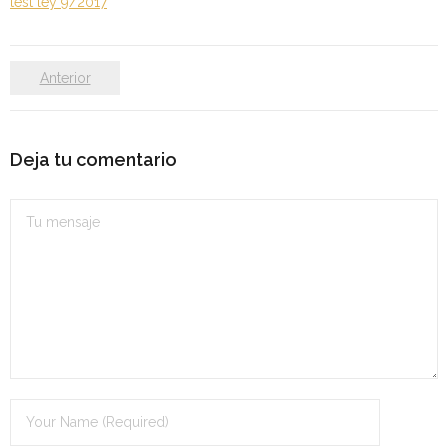
test ley 9/2017
Personalidad Jurídica PROPIA
- La Administración Pública en La Constitución
Anterior
- Qué se entiende por CONSOLIDACIÓN y por
ESTABILIZACIÓN de Empleo
Deja tu comentario
TIENDA Test PDF
CONVOCATORIAS
- TEST de Auxilio Judicial 2026
- OPOSICIÓN Auxilio Judicial, turno libre – 2025
- OPOSICIÓN Tramitación procesal y Administrativa –
2025
- OPOSICIÓN Gestión Procesal, turno libre – 2025