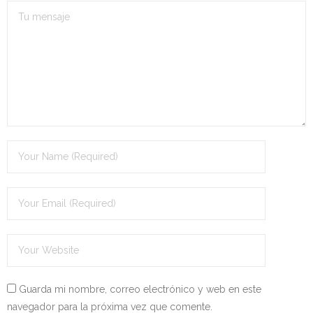
- - OPOSICIÓN Celador SAS – 2025
- - OPOSICIÓN Auxiliar Administrativo de la Junta de
Andalucía - 2024
- - OPOSICIÓN Administrativo de la Junta de Andalucía –
2024
- Aragón
- - TEST de Auxiliar Administrativo DGA Aragón 2026
- - TEST de Administrativo DGA Aragón 2026
- - OPOSICIÓN Auxiliar Administrativo Universidad
Zaragoza Unizar - 2025
Guarda mi nombre, correo electrónico y web en este
- Castilla-La Mancha
navegador para la próxima vez que comente.