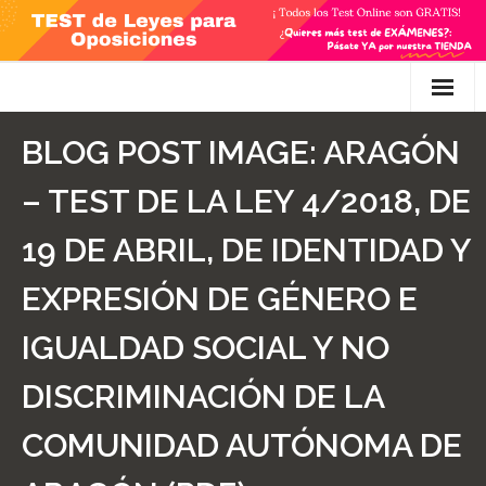
Skip
to
content
Inicio
BLOG POST IMAGE:
ARAGÓN
TEST Gratis
– TEST DE LA LEY 4/2018, DE
Preguntas
19 DE ABRIL, DE IDENTIDAD Y
- Diferencia entre propuesta y proposición de ley
EXPRESIÓN DE GÉNERO E
- Qué es la competencia administrativa
IGUALDAD SOCIAL Y NO
- ¿Es PRECEPTIVO el Recurso de Alzada? ¿Y
DISCRIMINACIÓN DE LA
POTESTATIVO, FACULTATIVO?
COMUNIDAD AUTÓNOMA DE
- Diferencia entre Personalidad Jurídica PLENA y