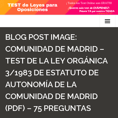
Skip
to
content
Inicio
BLOG POST IMAGE:
TEST Gratis
COMUNIDAD DE MADRID –
Preguntas
TEST DE LA LEY ORGÁNICA
- Diferencia entre propuesta y proposición de ley
3/1983 DE ESTATUTO DE
- Qué es la competencia administrativa
AUTONOMÍA DE LA
- ¿Es PRECEPTIVO el Recurso de Alzada? ¿Y
COMUNIDAD DE MADRID
POTESTATIVO, FACULTATIVO?
(PDF) – 75 PREGUNTAS
- Diferencia entre Personalidad Jurídica PLENA y