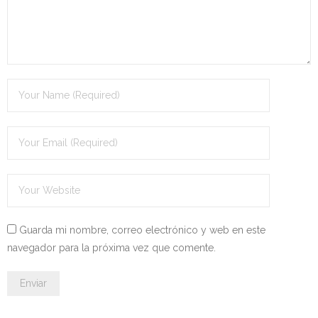
- - OPOSICIÓN Celador SAS – 2025
- - OPOSICIÓN Auxiliar Administrativo de la Junta de
Andalucía - 2024
- - OPOSICIÓN Administrativo de la Junta de Andalucía –
2024
- Aragón
- - TEST de Auxiliar Administrativo DGA Aragón 2026
- - TEST de Administrativo DGA Aragón 2026
Guarda mi nombre, correo electrónico y web en este
navegador para la próxima vez que comente.
- - OPOSICIÓN Auxiliar Administrativo Universidad
Zaragoza Unizar - 2025
- Castilla-La Mancha