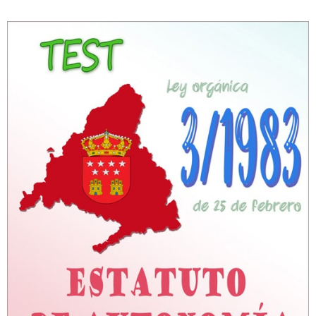
Personalidad Jurídica PROPIA
- La Administración Pública en La Constitución
- Qué se entiende por CONSOLIDACIÓN y por
ESTABILIZACIÓN de Empleo
TIENDA Test PDF
CONVOCATORIAS
- TEST de Auxilio Judicial 2026
- OPOSICIÓN Auxilio Judicial, turno libre – 2025
- OPOSICIÓN Tramitación procesal y Administrativa –
2025
- OPOSICIÓN Gestión Procesal, turno libre – 2025