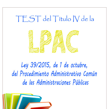
Personalidad Jurídica PROPIA
- La Administración Pública en La Constitución
- Qué se entiende por CONSOLIDACIÓN y por
ESTABILIZACIÓN de Empleo
TIENDA Test PDF
CONVOCATORIAS
- TEST de Auxilio Judicial 2026
- OPOSICIÓN Auxilio Judicial, turno libre – 2025
- OPOSICIÓN Tramitación procesal y Administrativa –
2025
- OPOSICIÓN Gestión Procesal, turno libre – 2025