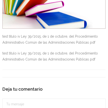
- OPOSICIÓN Auxiliar Administrativo del Estado - 2024
- OPOSICIÓN Administrativo del Estado - 2024
- Seguridad Social
test titulo iv Ley 39/2015, de 1 de octubre, del Procedimiento
- - OPOSICIÓN Gestión Seguridad Social – 2025
Administrativo Común de las Administraciones Públicas pdf
- - OPOSICIÓN Administrativo Seguridad Social – 2025
test titulo iv Ley 39/2015, de 1 de octubre, del Procedimiento
Administrativo Común de las Administraciones Públicas pdf
- - OPOSICIÓN Administrativo Seguridad Social - 2024
- Andalucía
- - TEST de Auxiliar Administrativo SAS 2026
Deja tu comentario
- - OPOSICIÓN Administrativo SAS – 2025
- - OPOSICIÓN Auxiliar Administrativo SAS – 2025