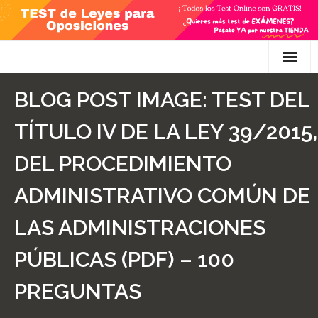
Skip
to
content
Inicio
BLOG POST IMAGE:
TEST DEL
TEST Gratis
TÍTULO IV DE LA LEY 39/2015,
Preguntas
DEL PROCEDIMIENTO
- Diferencia entre propuesta y proposición de ley
ADMINISTRATIVO COMÚN DE
- Qué es la competencia administrativa
LAS ADMINISTRACIONES
- ¿Es PRECEPTIVO el Recurso de Alzada? ¿Y
PÚBLICAS (PDF) – 100
POTESTATIVO, FACULTATIVO?
PREGUNTAS
- Diferencia entre Personalidad Jurídica PLENA y