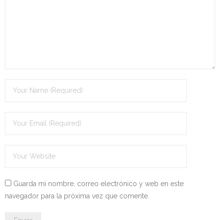
- - OPOSICIÓN Celador SAS – 2025
- - OPOSICIÓN Auxiliar Administrativo de la Junta de
Andalucía - 2024
- - OPOSICIÓN Administrativo de la Junta de Andalucía –
2024
- Aragón
- - TEST de Auxiliar Administrativo DGA Aragón 2026
- - TEST de Administrativo DGA Aragón 2026
- - OPOSICIÓN Auxiliar Administrativo Universidad
Guarda mi nombre, correo electrónico y web en este
Zaragoza Unizar - 2025
navegador para la próxima vez que comente.
- Castilla-La Mancha