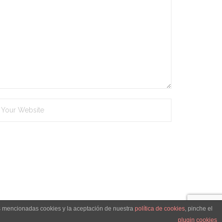
as mencionadas cookies y la aceptación de nuestra
política de cookies
, pinche el
ica de cookies
Condiciones Generales de Venta
Contacto
plugin cookies