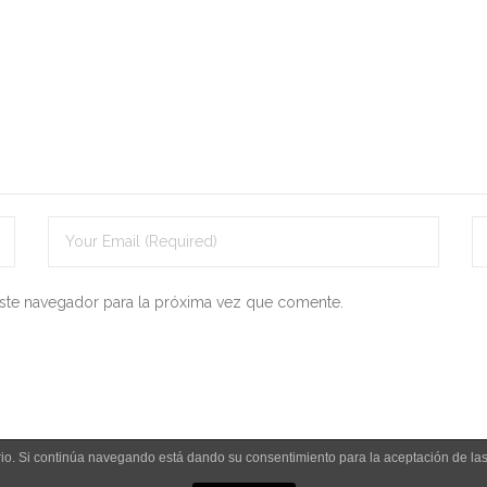
ste navegador para la próxima vez que comente.
uario. Si continúa navegando está dando su consentimiento para la aceptación de l
Aviso legal y política de privacidad
Polít