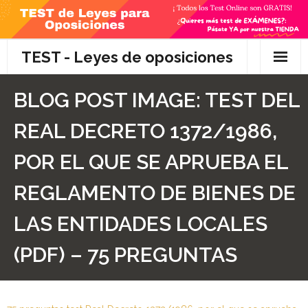
Skip
to
content
TEST - Leyes de oposiciones
Inicio
BLOG POST IMAGE:
TEST DEL
TEST Gratis
REAL DECRETO 1372/1986,
Preguntas
POR EL QUE SE APRUEBA EL
- Diferencia entre propuesta y proposición de ley
REGLAMENTO DE BIENES DE
- Qué es la competencia administrativa
LAS ENTIDADES LOCALES
- ¿Es PRECEPTIVO el Recurso de Alzada? ¿Y
(PDF) – 75 PREGUNTAS
POTESTATIVO, FACULTATIVO?
- Diferencia entre Personalidad Jurídica PLENA y