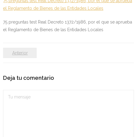
75 preguntas test Real Decreto 1372/1986, por el que se aprueba
Personalidad Jurídica PROPIA
el Reglamento de Bienes de las Entidades Locales
- La Administración Pública en La Constitución
75 preguntas test Real Decreto 1372/1986, por el que se aprueba
el Reglamento de Bienes de las Entidades Locales
- Qué se entiende por CONSOLIDACIÓN y por
ESTABILIZACIÓN de Empleo
TIENDA Test PDF
Anterior
CONVOCATORIAS
Deja tu comentario
- TEST de Auxilio Judicial 2026
- OPOSICIÓN Auxilio Judicial, turno libre – 2025
- OPOSICIÓN Tramitación procesal y Administrativa –
2025
- OPOSICIÓN Gestión Procesal, turno libre – 2025