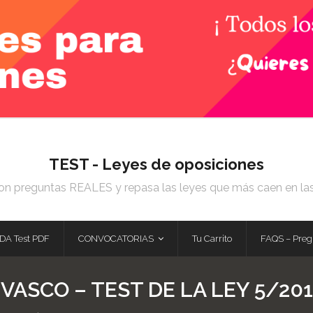
TEST - Leyes de oposiciones
on preguntas REALES y repasa las leyes que más caen en la
DA Test PDF
CONVOCATORIAS
Tu Carrito
FAQS – Preg
 VASCO – TEST DE LA LEY 5/201