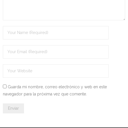
- - OPOSICIÓN Celador SAS – 2025
- - OPOSICIÓN Auxiliar Administrativo de la Junta de
Andalucía - 2024
- - OPOSICIÓN Administrativo de la Junta de Andalucía –
2024
- Aragón
- - TEST de Auxiliar Administrativo DGA Aragón 2026
Guarda mi nombre, correo electrónico y web en este
- - TEST de Administrativo DGA Aragón 2026
navegador para la próxima vez que comente.
- - OPOSICIÓN Auxiliar Administrativo Universidad
Zaragoza Unizar - 2025
- Castilla-La Mancha