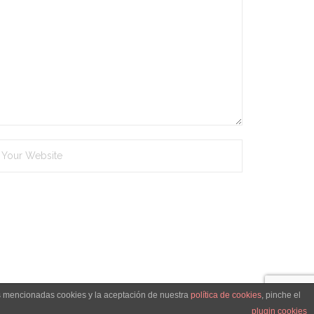
as mencionadas cookies y la aceptación de nuestra
política de cookies
, pinche el
ica de cookies
Condiciones Generales de Venta
Contacto
plugin cookies