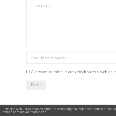
Guarda mi nombre, correo electrónico y web en e
Este sitio web utiliza cookies para que usted tenga la mejor experiencia de us
enlace para mayor información.
© 2026 Leyesdeoposiciones.es - info@leyesdeoposiciones.es