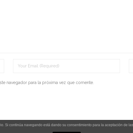
ste navegador para la próxima vez que comente.
uario. Si continúa navegando está dando su consentimiento para la aceptación de l
Aviso legal y política de privacidad
Polít