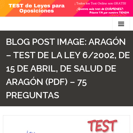
Skip
to
content
Inicio
BLOG POST IMAGE:
ARAGÓN
TEST Gratis
– TEST DE LA LEY 6/2002, DE
Preguntas
15 DE ABRIL, DE SALUD DE
- Diferencia entre propuesta y proposición de ley
ARAGÓN (PDF) – 75
- Qué es la competencia administrativa
PREGUNTAS
- ¿Es PRECEPTIVO el Recurso de Alzada? ¿Y
POTESTATIVO, FACULTATIVO?
- Diferencia entre Personalidad Jurídica PLENA y