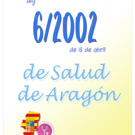
Personalidad Jurídica PROPIA
- La Administración Pública en La Constitución
- Qué se entiende por CONSOLIDACIÓN y por
ESTABILIZACIÓN de Empleo
TIENDA Test PDF
CONVOCATORIAS
- TEST de Auxilio Judicial 2026
- OPOSICIÓN Auxilio Judicial, turno libre – 2025
- OPOSICIÓN Tramitación procesal y Administrativa –
2025
- OPOSICIÓN Gestión Procesal, turno libre – 2025