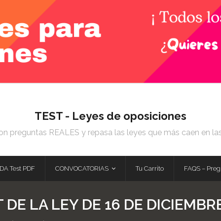
TEST - Leyes de oposiciones
on preguntas REALES y repasa las leyes que más caen en la
DA Test PDF
CONVOCATORIAS
Tu Carrito
FAQS – Preg
 DE LA LEY DE 16 DE DICIEMBR