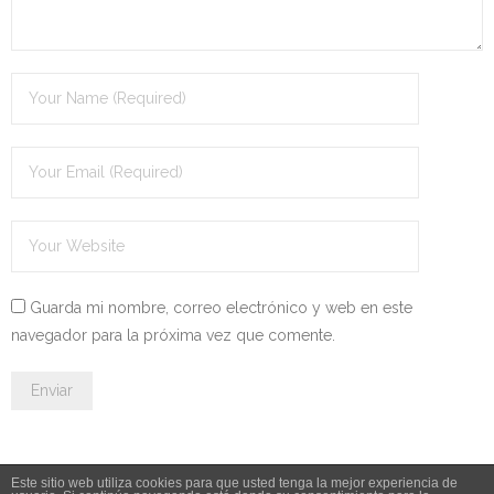
- - OPOSICIÓN Celador SAS – 2025
- - OPOSICIÓN Auxiliar Administrativo de la Junta de
Andalucía - 2024
- - OPOSICIÓN Administrativo de la Junta de Andalucía –
2024
- Aragón
- - TEST de Auxiliar Administrativo DGA Aragón 2026
Guarda mi nombre, correo electrónico y web en este
navegador para la próxima vez que comente.
- - TEST de Administrativo DGA Aragón 2026
- - OPOSICIÓN Auxiliar Administrativo Universidad
Zaragoza Unizar - 2025
- Castilla-La Mancha
Este sitio web utiliza cookies para que usted tenga la mejor experiencia de