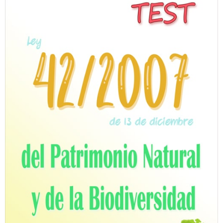
Personalidad Jurídica PROPIA
- La Administración Pública en La Constitución
- Qué se entiende por CONSOLIDACIÓN y por
ESTABILIZACIÓN de Empleo
TIENDA Test PDF
CONVOCATORIAS
- TEST de Auxilio Judicial 2026
- OPOSICIÓN Auxilio Judicial, turno libre – 2025
- OPOSICIÓN Tramitación procesal y Administrativa –
2025
- OPOSICIÓN Gestión Procesal, turno libre – 2025