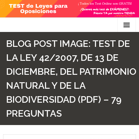
Skip
to
content
Inicio
BLOG POST IMAGE:
TEST DE
TEST Gratis
LA LEY 42/2007, DE 13 DE
Preguntas
DICIEMBRE, DEL PATRIMONIO
- Diferencia entre propuesta y proposición de ley
NATURAL Y DE LA
- Qué es la competencia administrativa
BIODIVERSIDAD (PDF) – 79
- ¿Es PRECEPTIVO el Recurso de Alzada? ¿Y
PREGUNTAS
POTESTATIVO, FACULTATIVO?
- Diferencia entre Personalidad Jurídica PLENA y