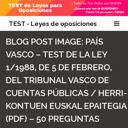
Skip
to
content
TEST - Leyes de oposiciones
Inicio
BLOG POST IMAGE:
PAÍS
TEST Gratis
VASCO – TEST DE LA LEY
Preguntas
1/1988, DE 5 DE FEBRERO,
- Diferencia entre propuesta y proposición de ley
DEL TRIBUNAL VASCO DE
- Qué es la competencia administrativa
CUENTAS PÚBLICAS / HERRI-
- ¿Es PRECEPTIVO el Recurso de Alzada? ¿Y
KONTUEN EUSKAL EPAITEGIA
POTESTATIVO, FACULTATIVO?
(PDF) – 50 PREGUNTAS
- Diferencia entre Personalidad Jurídica PLENA y