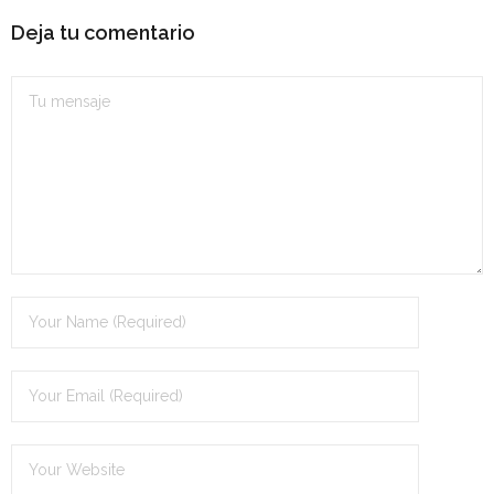
Personalidad Jurídica PROPIA
Deja tu comentario
- La Administración Pública en La Constitución
- Qué se entiende por CONSOLIDACIÓN y por
ESTABILIZACIÓN de Empleo
TIENDA Test PDF
CONVOCATORIAS
- TEST de Auxilio Judicial 2026
- OPOSICIÓN Auxilio Judicial, turno libre – 2025
- OPOSICIÓN Tramitación procesal y Administrativa –
2025
- OPOSICIÓN Gestión Procesal, turno libre – 2025