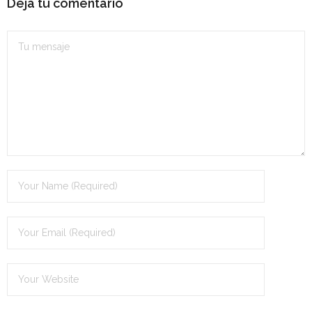
Deja tu comentario
Personalidad Jurídica PROPIA
- La Administración Pública en La Constitución
- Qué se entiende por CONSOLIDACIÓN y por
ESTABILIZACIÓN de Empleo
TIENDA Test PDF
CONVOCATORIAS
- TEST de Auxilio Judicial 2026
- OPOSICIÓN Auxilio Judicial, turno libre – 2025
- OPOSICIÓN Tramitación procesal y Administrativa –
2025
- OPOSICIÓN Gestión Procesal, turno libre – 2025