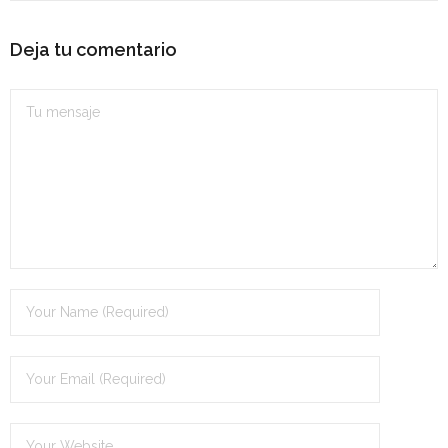
Personalidad Jurídica PROPIA
Deja tu comentario
- La Administración Pública en La Constitución
- Qué se entiende por CONSOLIDACIÓN y por
ESTABILIZACIÓN de Empleo
TIENDA Test PDF
CONVOCATORIAS
- TEST de Auxilio Judicial 2026
- OPOSICIÓN Auxilio Judicial, turno libre – 2025
- OPOSICIÓN Tramitación procesal y Administrativa –
2025
- OPOSICIÓN Gestión Procesal, turno libre – 2025