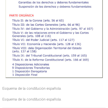
Personalidad Jurídica PROPIA
- La Administración Pública en La Constitución
- Qué se entiende por CONSOLIDACIÓN y por
ESTABILIZACIÓN de Empleo
TIENDA Test PDF
CONVOCATORIAS
- TEST de Auxilio Judicial 2026
- OPOSICIÓN Auxilio Judicial, turno libre – 2025
- OPOSICIÓN Tramitación procesal y Administrativa –
Esquema de la constitución española.
2025
Esquema de la constitución española.
- OPOSICIÓN Gestión Procesal, turno libre – 2025