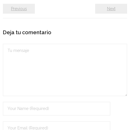
- OPOSICIÓN Auxiliar Administrativo del Estado - 2024
Previous
Next
- OPOSICIÓN Administrativo del Estado - 2024
Deja tu comentario
- Seguridad Social
- - OPOSICIÓN Gestión Seguridad Social – 2025
- - OPOSICIÓN Administrativo Seguridad Social – 2025
- - OPOSICIÓN Administrativo Seguridad Social - 2024
- Andalucía
- - TEST de Auxiliar Administrativo SAS 2026
- - OPOSICIÓN Administrativo SAS – 2025
- - OPOSICIÓN Auxiliar Administrativo SAS – 2025