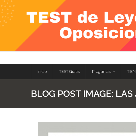
Skip
to
content
Inicio
TEST Gratis
Preguntas
TIEN
BLOG POST IMAGE:
LAS 