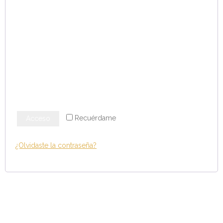
- - OPOSICIÓN Celador SAS – 2025
- - OPOSICIÓN Auxiliar Administrativo de la Junta de
Andalucía - 2024
- - OPOSICIÓN Administrativo de la Junta de Andalucía –
2024
- Aragón
Recuérdame
Acceso
- - TEST de Auxiliar Administrativo DGA Aragón 2026
¿Olvidaste la contraseña?
- - TEST de Administrativo DGA Aragón 2026
- - OPOSICIÓN Auxiliar Administrativo Universidad
Zaragoza Unizar - 2025
- Castilla-La Mancha