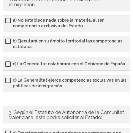
inmigración:
- - OPOSICIÓN Auxiliar Administrativo SESCAM – Libre –
2025
a) No establece nada sobre la materia, al ser
competencia exclusiva del Estado.
- - OPOSICIÓN Auxiliar de Enfermería TCAE SESCAM,
Castilla-La Mancha – Libre – 2025
b) Ejecutará en su ámbito territorial las competencias
estatales.
- - OPOSICIÓN Celador SESCAM – Libre – 2025
c) La Generalitat colaborará con el Gobierno de España.
- - OPOSICIÓN Enfermero SESCAM – Libre – 2025
- - OPOSICIÓN Cuerpo Auxiliar Administración General
d) La Generalitat ejerce competencias exclusivas en las
políticas de inmigración.
Castilla La – Mancha, turno libre – 2025
- Comun. Madrid
3. Según el Estatuto de Autonomía de la Comunitat
- - TEST de Auxiliar Administrativo Comunidad de
Valenciana, ésta podrá solicitar al Estado:
Madrid 2026