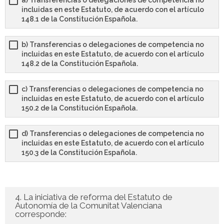
a) Transferencias o delegaciones de competencia no
- - TEST de Administrativo Comunidad de Madrid 2026
incluidas en este Estatuto, de acuerdo con el artículo
148.1 de la Constitución Española.
- Comun. Valenciana
b) Transferencias o delegaciones de competencia no
- - TEST de Auxiliar Administrativo Generalitat Valenciana
incluidas en este Estatuto, de acuerdo con el artículo
2026
148.2 de la Constitución Española.
- - TEST de Administrativo Generalitat Valenciana 2026
c) Transferencias o delegaciones de competencia no
incluidas en este Estatuto, de acuerdo con el artículo
- - Oposición ADMINISTRATIVO de la GENERALITAT
150.2 de la Constitución Española.
VALENCIANA – Turno Libre 2025
d) Transferencias o delegaciones de competencia no
Tu Carrito
incluidas en este Estatuto, de acuerdo con el artículo
150.3 de la Constitución Española.
FAQS – Preguntas Frecuentes
0 productos
0,00 €
4. La iniciativa de reforma del Estatuto de
Autonomía de la Comunitat Valenciana
corresponde: