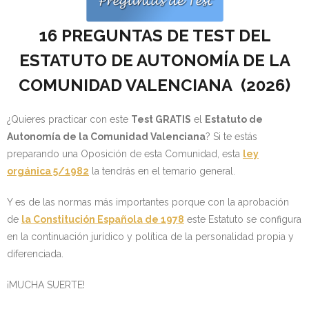
- OPOSICIÓN Auxiliar Administrativo del Estado - 2024
16 PREGUNTAS DE TEST DEL
- OPOSICIÓN Administrativo del Estado - 2024
ESTATUTO DE AUTONOMÍA DE LA
- Seguridad Social
COMUNIDAD VALENCIANA (
2026)
- - OPOSICIÓN Gestión Seguridad Social – 2025
¿Quieres practicar con este
Test GRATIS
el
Estatuto de
Autonomía de la Comunidad Valenciana
? Si te estás
- - OPOSICIÓN Administrativo Seguridad Social – 2025
preparando una Oposición de esta Comunidad, esta
ley
orgánica 5/1982
la tendrás en el temario general.
- - OPOSICIÓN Administrativo Seguridad Social - 2024
Y es de las normas más importantes porque con la aprobación
- Andalucía
de
la Constitución Española de 1978
este Estatuto se configura
en la continuación jurídico y política de la personalidad propia y
- - TEST de Auxiliar Administrativo SAS 2026
diferenciada.
- - OPOSICIÓN Administrativo SAS – 2025
¡MUCHA SUERTE!
- - OPOSICIÓN Auxiliar Administrativo SAS – 2025