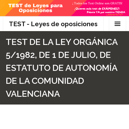
Skip
to
content
TEST - Leyes de oposiciones
Inicio
TEST DE LA LEY ORGÁNICA
TEST Gratis
5/1982, DE 1 DE JULIO, DE
Preguntas
ESTATUTO DE AUTONOMÍA
- Diferencia entre propuesta y proposición de ley
DE LA COMUNIDAD
- Qué es la competencia administrativa
VALENCIANA
- ¿Es PRECEPTIVO el Recurso de Alzada? ¿Y
POTESTATIVO, FACULTATIVO?
- Diferencia entre Personalidad Jurídica PLENA y