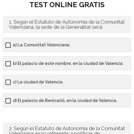
TEST ONLINE GRATIS
- - OPOSICIÓN Celador SAS – 2025
1. Según el Estatuto de Autonomía de la Comunitat
- - OPOSICIÓN Auxiliar Administrativo de la Junta de
Valenciana, la sede de la Generalitat será:
Andalucía - 2024
a) La Comunitat Valenciana.
- - OPOSICIÓN Administrativo de la Junta de Andalucía –
2024
b) El palacio de este nombre, en la ciudad de Valencia.
- Aragón
- - TEST de Auxiliar Administrativo DGA Aragón 2026
c) La ciudad de Valencia.
- - TEST de Administrativo DGA Aragón 2026
d) El palacio de Benicarló, en la ciudad de Valencia.
- - OPOSICIÓN Auxiliar Administrativo Universidad
Zaragoza Unizar - 2025
2. Según el Estatuto de Autonomía de la Comunitat
- Castilla-La Mancha
Valenciana en lo referente a políticas de