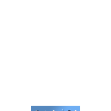
Personalidad Jurídica PROPIA
- La Administración Pública en La Constitución
- Qué se entiende por CONSOLIDACIÓN y por
ESTABILIZACIÓN de Empleo
TIENDA Test PDF
CONVOCATORIAS
- TEST de Auxilio Judicial 2026
- OPOSICIÓN Auxilio Judicial, turno libre – 2025
- OPOSICIÓN Tramitación procesal y Administrativa –
2025
- OPOSICIÓN Gestión Procesal, turno libre – 2025