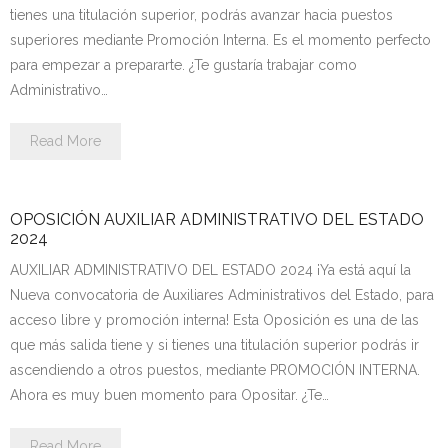
tienes una titulación superior, podrás avanzar hacia puestos
- - OPOSICIÓN Celador SAS – 2025
superiores mediante Promoción Interna. Es el momento perfecto
para empezar a prepararte. ¿Te gustaría trabajar como
- - OPOSICIÓN Auxiliar Administrativo de la Junta de
Administrativo…
Andalucía - 2024
Read More
- - OPOSICIÓN Administrativo de la Junta de Andalucía –
2024
OPOSICIÓN AUXILIAR ADMINISTRATIVO DEL ESTADO
- Aragón
2024
AUXILIAR ADMINISTRATIVO DEL ESTADO 2024 ¡Ya está aquí la
- - TEST de Auxiliar Administrativo DGA Aragón 2026
Nueva convocatoria de Auxiliares Administrativos del Estado, para
- - TEST de Administrativo DGA Aragón 2026
acceso libre y promoción interna! Esta Oposición es una de las
que más salida tiene y si tienes una titulación superior podrás ir
- - OPOSICIÓN Auxiliar Administrativo Universidad
ascendiendo a otros puestos, mediante PROMOCIÓN INTERNA.
Zaragoza Unizar - 2025
Ahora es muy buen momento para Opositar. ¿Te…
- Castilla-La Mancha
Read More