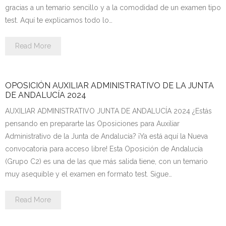
Personalidad Jurídica PROPIA
gracias a un temario sencillo y a la comodidad de un examen tipo
test. Aquí te explicamos todo lo…
- La Administración Pública en La Constitución
Read More
- Qué se entiende por CONSOLIDACIÓN y por
ESTABILIZACIÓN de Empleo
OPOSICIÓN AUXILIAR ADMINISTRATIVO DE LA JUNTA
TIENDA Test PDF
DE ANDALUCÍA 2024
CONVOCATORIAS
AUXILIAR ADMINISTRATIVO JUNTA DE ANDALUCÍA 2024 ¿Estás
pensando en prepararte las Oposiciones para Auxiliar
- TEST de Auxilio Judicial 2026
Administrativo de la Junta de Andalucía? ¡Ya está aquí la Nueva
convocatoria para acceso libre! Esta Oposición de Andalucía
- OPOSICIÓN Auxilio Judicial, turno libre – 2025
(Grupo C2) es una de las que más salida tiene, con un temario
muy asequible y el examen en formato test. Sigue…
- OPOSICIÓN Tramitación procesal y Administrativa –
2025
Read More
- OPOSICIÓN Gestión Procesal, turno libre – 2025