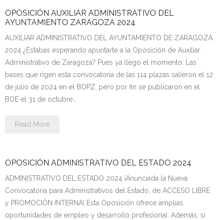
- OPOSICIÓN Auxiliar Administrativo del Estado - 2024
OPOSICIÓN AUXILIAR ADMINISTRATIVO DEL
AYUNTAMIENTO ZARAGOZA 2024
- OPOSICIÓN Administrativo del Estado - 2024
AUXILIAR ADMINISTRATIVO DEL AYUNTAMIENTO DE ZARAGOZA
2024 ¿Estabas esperando apuntarte a la Oposición de Auxiliar
- Seguridad Social
Administrativo de Zaragoza? Pues ya llegó el momento. Las
bases que rigen esta convocatoria de las 114 plazas salieron el 12
- - OPOSICIÓN Gestión Seguridad Social – 2025
de julio de 2024 en el BOPZ, pero por fin se publicaron en el
BOE el 31 de octubre…
- - OPOSICIÓN Administrativo Seguridad Social – 2025
Read More
- - OPOSICIÓN Administrativo Seguridad Social - 2024
- Andalucía
OPOSICIÓN ADMINISTRATIVO DEL ESTADO 2024
- - TEST de Auxiliar Administrativo SAS 2026
ADMINISTRATIVO DEL ESTADO 2024 ¡Anunciada la Nueva
Convocatoria para Administrativos del Estado, de ACCESO LIBRE
- - OPOSICIÓN Administrativo SAS – 2025
y PROMOCIÓN INTERNA! Esta Oposición ofrece amplias
oportunidades de empleo y desarrollo profesional. Además, si
- - OPOSICIÓN Auxiliar Administrativo SAS – 2025