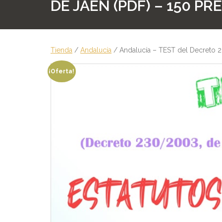
DE JAÉN (PDF) – 150 P
Tienda
/
Andalucía
/ Andalucía – TEST del Decreto 23
¡Oferta!