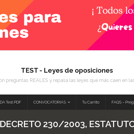
TEST - Leyes de oposiciones
on preguntas REALES y repasa las leyes que más caen en la
DA Test PDF
CONVOCATORIAS
Tu Carrito
FAQS – Preg
 DECRETO 230/2003, ESTATUTO