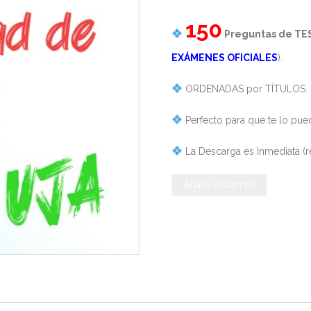
150
Preguntas de TE
EXÁMENES OFICIALES
).
ORDENADAS por TÍTULOS.
Perfecto para que te lo pue
La Descarga es Inmediata (re
Andalucía
Añadir al carrito
-
TEST
del
Decreto
230/2003,
Estatutos
de