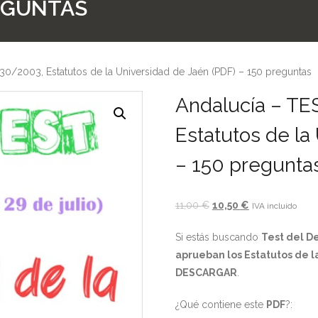
REGUNTAS
0/2003, Estatutos de la Universidad de Jaén (PDF) – 150 preguntas
Andalucía – TE
Estatutos de la
– 150 pregunta
El
El
11,00
€
10,50
€
IVA incluido
precio
precio
Si estás buscando
Test del De
original
actual
aprueban los Estatutos de l
era:
es:
DESCARGAR
.
11,00 €.
10,50 €.
¿Qué contiene este
PDF
?: