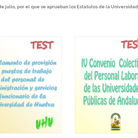
la
 julio, por el que se aprueban los Estatutos de la Universida
Universidad
de
Jaén
(PDF)
-
150
preguntas
cantidad