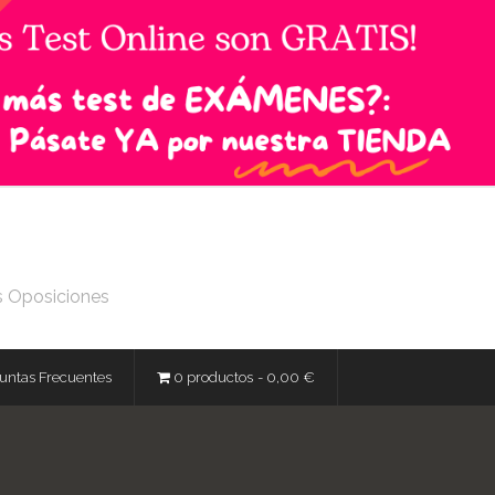
s Oposiciones
untas Frecuentes
0 productos
0,00 €