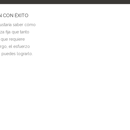
N CON ÉXITO
taría saber cómo
a fija que tanto
 que requiere
argo, el esfuerzo
ú puedes lograrlo.