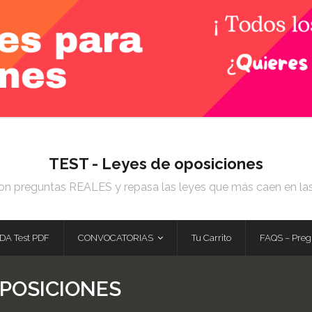
TEST - Leyes de oposiciones
on preguntas REALES y repasa las leyes que más caen en la
DA Test PDF
CONVOCATORIAS
Tu Carrito
FAQS – Preg
POSICIONES