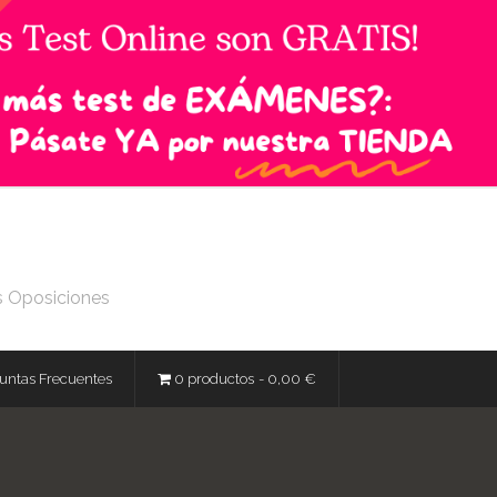
s Oposiciones
untas Frecuentes
0 productos
0,00 €