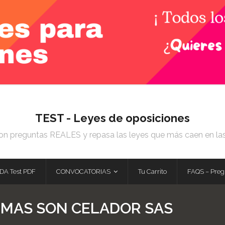
TEST - Leyes de oposiciones
on preguntas REALES y repasa las leyes que más caen en la
DA Test PDF
CONVOCATORIAS
Tu Carrito
FAQS – Preg
MAS SON CELADOR SAS