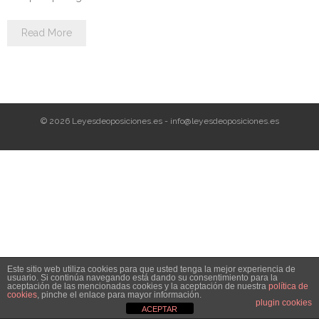
Personalidad Jurídica PROPIA
Read More
- La Administración Pública en La Constitución
- Qué se entiende por CONSOLIDACIÓN y por
ESTABILIZACIÓN de Empleo
TIENDA Test PDF
© 2026 Leyesdeoposiciones.es - info@leyesdeoposiciones.es
CONVOCATORIAS
- TEST de Auxilio Judicial 2026
- OPOSICIÓN Auxilio Judicial, turno libre – 2025
- OPOSICIÓN Tramitación procesal y Administrativa –
Este sitio web utiliza cookies para que usted tenga la mejor experiencia de
2025
usuario. Si continúa navegando está dando su consentimiento para la
aceptación de las mencionadas cookies y la aceptación de nuestra
política de
cookies
, pinche el enlace para mayor información.
- OPOSICIÓN Gestión Procesal, turno libre – 2025
plugin cookies
ACEPTAR